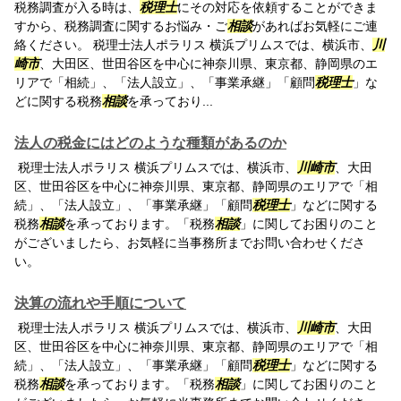
税務調査が入る時は、
税理士
にその対応を依頼することができま
すから、税務調査に関するお悩み・ご
相談
があればお気軽にご連
絡ください。 税理士法人ポラリス 横浜プリムスでは、横浜市、
川
崎市
、大田区、世田谷区を中心に神奈川県、東京都、静岡県のエ
リアで「相続」、「法人設立」、「事業承継」「顧問
税理士
」な
どに関する税務
相談
を承っており...
法人の税金にはどのような種類があるのか
税理士法人ポラリス 横浜プリムスでは、横浜市、
川崎市
、大田
区、世田谷区を中心に神奈川県、東京都、静岡県のエリアで「相
続」、「法人設立」、「事業承継」「顧問
税理士
」などに関する
税務
相談
を承っております。「税務
相談
」に関してお困りのこと
がございましたら、お気軽に当事務所までお問い合わせくださ
い。
決算の流れや手順について
税理士法人ポラリス 横浜プリムスでは、横浜市、
川崎市
、大田
区、世田谷区を中心に神奈川県、東京都、静岡県のエリアで「相
続」、「法人設立」、「事業承継」「顧問
税理士
」などに関する
税務
相談
を承っております。「税務
相談
」に関してお困りのこと