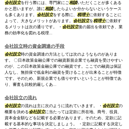
会社設立
を行う際には、専門家にご
相談
いただくことが多くある
かと思いますが、誰に
相談
したらよいか分からないというケース
も多くあります。
会社設立
をする際に、
税理士
に依頼することに
よって、大きなメリットがあります。
会社設立
を
税理士
に依頼す
るメリットは次の通りです。 ・
会社設立
後の届出を依頼でき、業
務の効率化を図れる税理...
会社設立時の資金調達の手段
会社設立
時の資金調達の方法としては次のようなものがありま
す。 〇日本政策金融公庫での融資新規企業でも融資を受けやすい
のが、この日本政策金融公庫での融資です。ここでの融資は保証
人なし、無担保で低金利の融資を受けることが出来ることが特徴
です。そのため、新規企業でも借りやすいということが特徴であ
り、審査も比較的厳しくあ...
会社設立の流れ
会社設立
の流れは主に次のように流れていきます。 ・
会社設立
の
概要を決める
会社設立
に当たっては定款に所在地、商号、役員、
資本金金額などを記載する必要があります。そのため、定款に記
載する基本的な事項を決定しましょう。 ・定款に記載する決定し