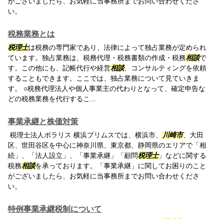
がございましたら、お気軽に当事務所までお問い合わせくださ
い。
税務業務とは
税理士
は税務の専門家であり、法律によって独占業務が定められ
ています。独占業務は、税務代理・税務書類の作成・税務
相談
で
す。この他にも、記帳代行や経営
相談
、コンサルティングを依頼
することもできます。ここでは、独占業務について見ていきま
す。 ○税務代理法人や個人事業主の代わりとなって、確定申告な
どの税務業務を代行するこ...
事業承継と株価対策
税理士法人ポラリス 横浜プリムスでは、横浜市、
川崎市
、大田
区、世田谷区を中心に神奈川県、東京都、静岡県のエリアで「相
続」、「法人設立」、「事業承継」「顧問
税理士
」などに関する
税務
相談
を承っております。「事業承継」に関してお困りのこと
がございましたら、お気軽に当事務所までお問い合わせくださ
い。
特例事業承継税制について