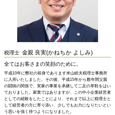
遺言書作成 東京都 税理士 相談
税務相談 税理士
会社 分割
相続税申告 大田区 税理士 相談
税務相談 場所
会社設立 世田谷区 税理士 相談
確定申告 流れ
遺言書作成 神奈川県 税理士 相談
確定申告 とは
節税対策 東京都 税理士 相談
遺言書作成 横浜市 税理士 相談
相続 大田区 税理士 相談
金親 良実(かねちか よしみ)
税理士
全てはお客さまの笑顔のために。
平成10年に弊社の前身であります米山睦夫税理士事務所
に入所いたしました。その後、平成15年から数年間父親
の闘病の関係で、実家の事業を承継して二足の草鞋をはい
ておりました。家業ではありますが、この中小企業経営者
としての経験をしたことにより、それまで以上に税理士と
して経営者の方に寄り添い、少しでもお力になりたいとい
う思いを強く持つようになりました。