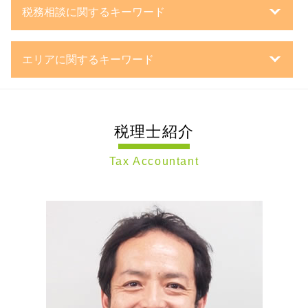
親族外 承継
株式会社 設立
相続税 基礎控除 生命保険
税務相談に関するキーワード
親族内 承継
日本政策金融公庫
相続手続き 期限
事業承継税制 特例措置
設立登記 申請書
相続 税務署
法人税の繰越欠損金
経営 承継 支援
企業 の 資金調達
相続税 税務署
エリアに関するキーワード
法人 決算処理
mbo 事業承継
法人化 税金
相続 流れ
税務顧問契約 税理士
企業 再編
新規開業 スタートアップ支援資金
相続税 修正申告
相続税申告 川崎市 税理士 相談
税務調査 法人
事業承継 株価対策
銀行融資 事業計画書
相続放棄 流れ
事業承継 神奈川県 税理士 相談
税務相談
事業承継 流れ
事業計画書 審査
相続税 遺産 から 払う
税理士紹介
税務調査 大田区 税理士 相談
経理 決算処理とは
mbo とは
個人事業主 法人化
相続税 添付書類
相続税申告 世田谷区 税理士 相談
法人 確定申告
新設 合併
株式会社 資本金
公正証書 遺言
Tax Accountant
節税対策 横浜市 税理士 相談
税務 税理士
子会社 吸収合併 メリット
合同会社 とは
遺言書 書き方
税務相談 川崎市 税理士 相談
税務調査対策 個人
事業承継 引継ぎ 補助金
合同会社 議決権
小規模宅地等の特例 要件
税務調査 横浜市 税理士 相談
確定申告 依頼 税理士
事業承継 相続税
m&a 事業承継
相続 基礎控除
事業承継 東京都 税理士 相談
税務調査対策 税理士
持株会社 事業承継
定款 変更 登記
相続税 申告漏れ
税務調査 神奈川県 税理士 相談
個人 決算処理
事業承継 m&a
合同会社 株式発行
事業承継 横浜市 税理士 相談
税理士 確定申告
第三者承継
株式会社 日本政策金融公庫
事業承継 静岡県 税理士 相談
税務調査 時期
組織 再編
合同会社 設立 資本金
事業承継 世田谷区 税理士 相談
税務 青色申告
事業 継承
節税対策 神奈川県 税理士 相談
企業 決算処理
事業承継 株式