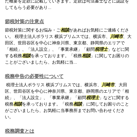
た概要を定款に記載していきます。定款は司法書士などに認証を
してもらう必要があり...
節税対策の注意点
節税対策に関するお悩み・ご
相談
があればお気軽にご連絡くださ
い。 税理士法人ポラリス 横浜プリムスでは、横浜市、
川崎市
、大
田区、世田谷区を中心に神奈川県、東京都、静岡県のエリアで
「相続」、「法人設立」、「事業承継」「顧問
税理士
」などに関
する税務
相談
を承っております。「税務
相談
」に関してお困りの
ことがございましたら、お気軽に当...
税務申告の必要性について
税理士法人ポラリス 横浜プリムスでは、横浜市、
川崎市
、大田
区、世田谷区を中心に神奈川県、東京都、静岡県のエリアで「相
続」、「法人設立」、「事業承継」「顧問
税理士
」などに関する
税務
相談
を承っております。「税務
相談
」に関してお困りのこと
がございましたら、お気軽に当事務所までお問い合わせくださ
い。
税務調査とは