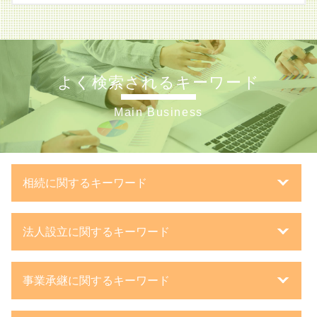
よく検索されるキーワード
Main Business
相続に関するキーワード
相続 遺言書
法人設立に関するキーワード
相続税 無申告
教育資金 一括贈与
事業計画書 とは
相続税 配偶者控除
事業承継に関するキーワード
一般財団法人 設立
相続税 かからない 金額
法人化 タイミング
路線価 計算方法