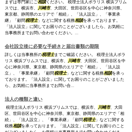
まずは専門家にご
相談
ください。 税理士法人ポラリス 横浜プリム
スでは、横浜市、
川崎市
、大田区、世田谷区を中心に神奈川県、
東京都、静岡県のエリアで「相続」、「法人設立」、「事業承
継」「顧問
税理士
」などに関する税務
相談
を承っております。
「法人設立」に関してお困りのことがございましたら、お気軽に
当事務所までお問い合わせください。...
会社設立後に必要な手続きと届出書類の期限
詳しくは当事務所の
税理士
までご確認ください。 税理士法人ポラ
リス 横浜プリムスでは、横浜市、
川崎市
、大田区、世田谷区を中
心に神奈川県、東京都、静岡県のエリアで「相続」、「法人設
立」、「事業承継」「顧問
税理士
」などに関する税務
相談
を承っ
ております。「法人設立」に関してお困りのことがございました
ら、お気軽に当事務所までお問い合...
法人の種類と違い
税理士法人ポラリス 横浜プリムスでは、横浜市、
川崎市
、大田
区、世田谷区を中心に神奈川県、東京都、静岡県のエリアで「相
続」、「法人設立」、「事業承継」「顧問
税理士
」などに関する
税務
相談
を承っております。「法人設立」に関してお困りのこと