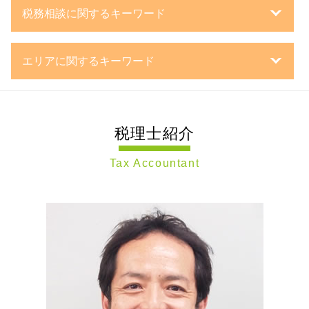
新設 合併
合同会社 議決権
遺言書 書き方
税務相談に関するキーワード
mbo とは
法人設立届出書 添付書類
遺言 とは
親族内 承継
m&a 事業承継
相続税 どうやって 払う
税務相談
事業承継 流れ
株主 議決権
準確定申告 とは
エリアに関するキーワード
確定申告
事業承継 相続税
一般財団法人 設立
相続税 税務署
税務顧問契約 中小企業
持株会社 事業承継
事業計画書 とは
相続手続き 税理士
会社設立 川崎市 税理士 相談
中小企業 決算処理
事業承継 株価対策
会社設立 流れ
小規模宅地等の特例 要件
相続 横浜市 税理士 相談
決算処理 依頼 税理士
事業承継 株式
法人 種類
相続税 延納
税理士紹介
相続税申告 世田谷区 税理士 相談
確定申告 とは
企業 再編
法人成り タイミング
相続 遺言書
税務相談 静岡県 税理士 相談
決算処理 とは
経営 承継 支援
法人化 税金
死亡保険金 相続税
Tax Accountant
事業承継 世田谷区 税理士 相談
法人 決算処理
第三者承継
合同会社 株式発行
自筆 遺言
会社設立 静岡県 税理士 相談
個人 確定申告
親族外 承継
個人事業主 法人化
相続税 修正申告
節税対策 神奈川県 税理士 相談
税務調査 修正申告
事業 継承
日本政策金融公庫
相続 流れ
遺言書作成 静岡県 税理士 相談
税務相談 範囲
事業承継 m&a
事業計画書 審査
換価分割 相続税
遺言書作成 横浜市 税理士 相談
確定申告 流れ
会社 分割
定款 とは
遺言書作成 神奈川県 税理士 相談
税務調査対策 税理士
組織 再編
新規開業 スタートアップ支援資金
税務相談 東京都 税理士 相談
中小企業 確定申告
事業承継税制 特例措置
定款 変更 登記
事業承継 東京都 税理士 相談
税理士 資金調達決算対策
事業承継 引継ぎ 補助金
相続 神奈川県 税理士 相談
税務調査対策 法人
子会社 吸収合併 メリット