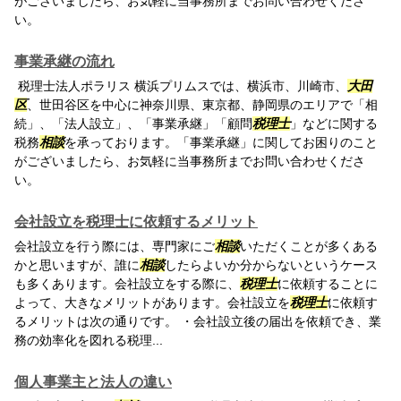
がございましたら、お気軽に当事務所までお問い合わせくださ
い。
事業承継の流れ
税理士法人ポラリス 横浜プリムスでは、横浜市、川崎市、
大田
区
、世田谷区を中心に神奈川県、東京都、静岡県のエリアで「相
続」、「法人設立」、「事業承継」「顧問
税理士
」などに関する
税務
相談
を承っております。「事業承継」に関してお困りのこと
がございましたら、お気軽に当事務所までお問い合わせくださ
い。
会社設立を税理士に依頼するメリット
会社設立を行う際には、専門家にご
相談
いただくことが多くある
かと思いますが、誰に
相談
したらよいか分からないというケース
も多くあります。会社設立をする際に、
税理士
に依頼することに
よって、大きなメリットがあります。会社設立を
税理士
に依頼す
るメリットは次の通りです。 ・会社設立後の届出を依頼でき、業
務の効率化を図れる税理...
個人事業主と法人の違い