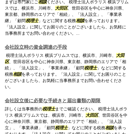
まずは専門家にご
相談
ください。 税理士法人ポラリス 横浜プリム
スでは、横浜市、川崎市、
大田区
、世田谷区を中心に神奈川県、
東京都、静岡県のエリアで「相続」、「法人設立」、「事業承
継」「顧問
税理士
」などに関する税務
相談
を承っております。
「法人設立」に関してお困りのことがございましたら、お気軽に
当事務所までお問い合わせください。...
会社設立時の資金調達の手段
税理士法人ポラリス 横浜プリムスでは、横浜市、川崎市、
大田
区
、世田谷区を中心に神奈川県、東京都、静岡県のエリアで「相
続」、「法人設立」、「事業承継」「顧問
税理士
」などに関する
税務
相談
を承っております。「法人設立」に関してお困りのこと
がございましたら、お気軽に当事務所までお問い合わせくださ
い。
会社設立後に必要な手続きと届出書類の期限
詳しくは当事務所の
税理士
までご確認ください。 税理士法人ポラ
リス 横浜プリムスでは、横浜市、川崎市、
大田区
、世田谷区を中
心に神奈川県、東京都、静岡県のエリアで「相続」、「法人設
立」、「事業承継」「顧問
税理士
」などに関する税務
相談
を承っ