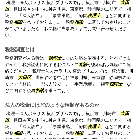
税理士法人ポラリス 横浜プリムスでは、横浜市、川崎市、
大田
区
、世田谷区を中心に神奈川県、東京都、静岡県のエリアで「相
続」、「法人設立」、「事業承継」「顧問
税理士
」などに関する
税務
相談
を承っております。「税務
相談
」に関してお困りのこと
がございましたら、お気軽に当事務所までお問い合わせくださ
い。
税務調査とは
税務調査が入る時は、
税理士
にその対応を依頼することができま
すから、税務調査に関するお悩み・ご
相談
があればお気軽にご連
絡ください。 税理士法人ポラリス 横浜プリムスでは、横浜市、川
崎市、
大田区
、世田谷区を中心に神奈川県、東京都、静岡県のエ
リアで「相続」、「法人設立」、「事業承継」「顧問
税理士
」な
どに関する税務
相談
を承っており...
法人の税金にはどのような種類があるのか
税理士法人ポラリス 横浜プリムスでは、横浜市、川崎市、
大田
区
、世田谷区を中心に神奈川県、東京都、静岡県のエリアで「相
続」、「法人設立」、「事業承継」「顧問
税理士
」などに関する
税務
相談
を承っております。「税務
相談
」に関してお困りのこと