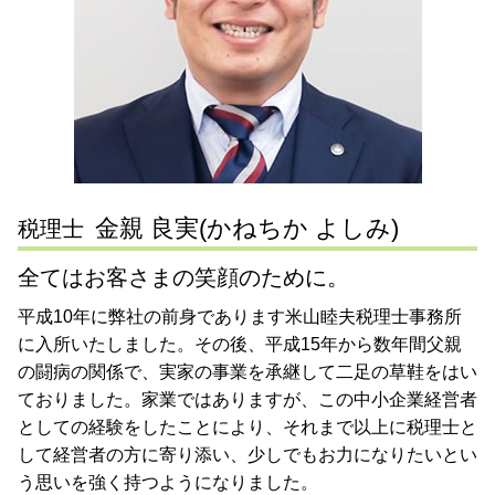
相続税申告 東京都 税理士 相談
税理士 確定申告
mbo 事業承継
税務相談 川崎市 税理士 相談
法人 確定申告
節税対策 東京都 税理士 相談
確定申告 領収書 保管期間
会社設立 横浜市 税理士 相談
税理士 決算処理
節税対策 横浜市 税理士 相談
事業承継 川崎市 税理士 相談
税務相談 横浜市 税理士 相談
金親 良実(かねちか よしみ)
税理士
全てはお客さまの笑顔のために。
平成10年に弊社の前身であります米山睦夫税理士事務所
に入所いたしました。その後、平成15年から数年間父親
の闘病の関係で、実家の事業を承継して二足の草鞋をはい
ておりました。家業ではありますが、この中小企業経営者
としての経験をしたことにより、それまで以上に税理士と
して経営者の方に寄り添い、少しでもお力になりたいとい
う思いを強く持つようになりました。