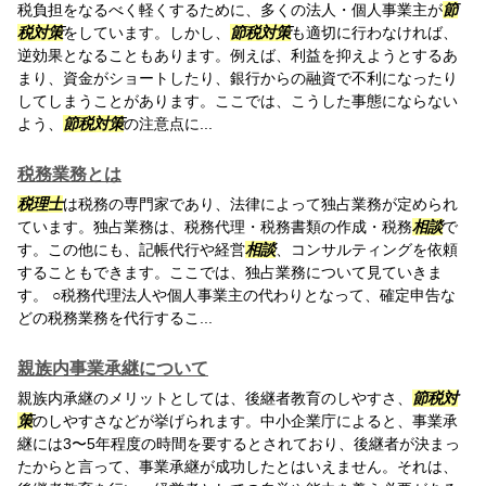
税負担をなるべく軽くするために、多くの法人・個人事業主が
節
税対策
をしています。しかし、
節税対策
も適切に行わなければ、
逆効果となることもあります。例えば、利益を抑えようとするあ
まり、資金がショートしたり、銀行からの融資で不利になったり
してしまうことがあります。ここでは、こうした事態にならない
よう、
節税対策
の注意点に...
税務業務とは
税理士
は税務の専門家であり、法律によって独占業務が定められ
ています。独占業務は、税務代理・税務書類の作成・税務
相談
で
す。この他にも、記帳代行や経営
相談
、コンサルティングを依頼
することもできます。ここでは、独占業務について見ていきま
す。 ○税務代理法人や個人事業主の代わりとなって、確定申告な
どの税務業務を代行するこ...
親族内事業承継について
親族内承継のメリットとしては、後継者教育のしやすさ、
節税対
策
のしやすさなどが挙げられます。中小企業庁によると、事業承
継には3〜5年程度の時間を要するとされており、後継者が決まっ
たからと言って、事業承継が成功したとはいえません。それは、