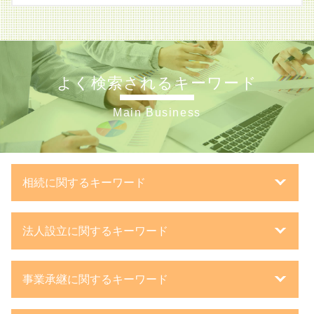
よく検索されるキーワード
Main Business
相続に関するキーワード
相続税 連帯納付義務
法人設立に関するキーワード
相続税 かからない 金額
路線価 計算方法
法人化 とは
相続 10ヶ月
事業承継に関するキーワード
設立 登記
相続税 不動産 計算
株式会社 日本政策金融公庫
遺言書 種類