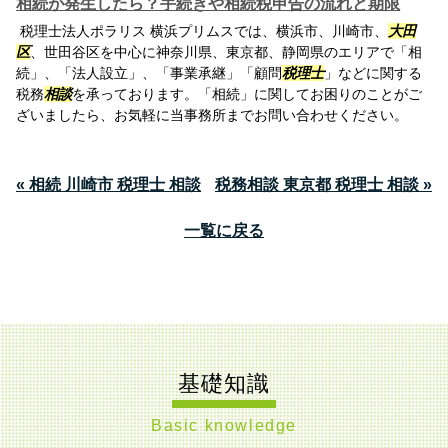
相続が発生したら？手続きや相続税申告の流れと期限
税理士法人ポラリス 横浜プリムスでは、横浜市、川崎市、
大田
区
、世田谷区を中心に神奈川県、東京都、静岡県のエリアで「相
続」、「法人設立」、「事業承継」「顧問
税理士
」などに関する
税務
相談
を承っております。「相続」に関してお困りのことがご
ざいましたら、お気軽に当事務所までお問い合わせください。
« 相続 川崎市 税理士 相談
税務相談 東京都 税理士 相談 »
一覧に戻る
基礎知識
Basic knowledge