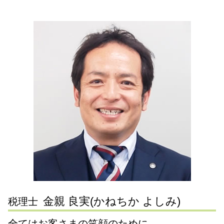
税務調査 川崎市 税理士 相談
税務調査 法人
事業承継 流れ
合同会社 株式発行
路線価 実勢価格 計算
相続 川崎市 税理士 相談
税務相談
事業承継税制 特例措置
法人化 税金
相続 税率
相続税申告 静岡県 税理士 相談
決算処理 とは
事業承継 相続税
日本政策金融公庫 金利
相続 資産
会社設立 神奈川県 税理士 相談
税務相談 範囲
事業 継承
銀行融資 事業計画書
遺言書作成 神奈川県 税理士 相談
決算処理 依頼 税理士
mbo 事業承継
設立 登記
会社設立 川崎市 税理士 相談
税務顧問契約 税理士
経営 承継 支援
会社設立 流れ
税務調査 東京都 税理士 相談
確定申告 とは
子会社 吸収合併 メリット
遺言書作成 川崎市 税理士 相談
確定申告
事業承継 引継ぎ 補助金
遺言書作成 大田区 税理士 相談
税務調査 修正申告
第三者承継
税務調査 神奈川県 税理士 相談
税務相談 税理士
節税対策 東京都 税理士 相談
確定申告 依頼 税理士
税務調査 静岡県 税理士 相談
中小企業 確定申告
事業承継 川崎市 税理士 相談
遺言書作成 横浜市 税理士 相談
税務相談 横浜市 税理士 相談
金親 良実(かねちか よしみ)
税理士
全てはお客さまの笑顔のために。