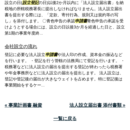
設立の日(
設立登記
の日)以後2か月以内に「法人設立届出書」を納
税地の所轄税務署長に提出しなければなりません。法人設立届出
書を提出する際には、「定款、寄付行為、規則又は規約等の写
し」を添付します。 〇青色申告の承認
申請書
青色申告の承認を受
けようとする場合には、設立の日以後3か月を経過した日と、設立
第1期の事業年度終...
会社設立の流れ
登記に必要な法人設立
申請書
や法人印の作成、資本金の振込など
を行います。 ・登記を行う管轄の法務局にて登記を行います。 ・
税務署などに法人設立の届出を提出する登記が終わったら税務署
や年金事務所などに法人設立の届出を提出します。 法人設立は、
登記や登記後の届出が大きなウェイトを占めます。特に登記後は
事業開始をするケー...
« 事業計画書 融資
法人設立届出書 添付書類 »
一覧に戻る