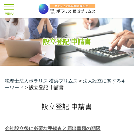
設立登記 申請書
税理士法人ポラリス 横浜プリムス
>
法人設立に関するキ
ーワード
>
設立登記 申請書
設立登記 申請書
会社設立後に必要な手続きと届出書類の期限