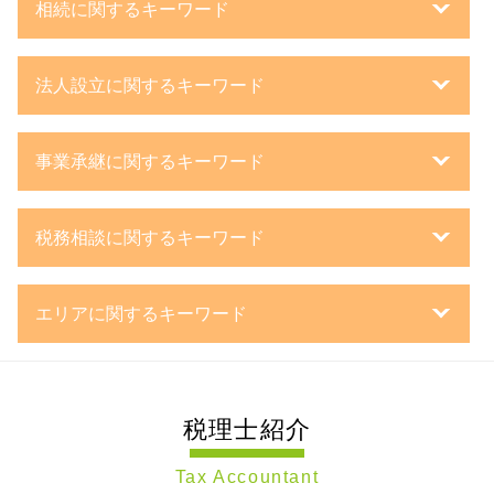
相続に関するキーワード
自筆 遺言
法人設立に関するキーワード
相続税 延納
特別寄与料 相続税
合同会社 設立 資本金
相続税 無申告
事業承継に関するキーワード
法人 種類
法人 相続
法人設立届出書 添付書類
相続手続き 期限
mbo とは
事業計画書 審査
相続手続き 税理士
税務相談に関するキーワード
親族外 承継
創業計画書 書き方
株式 生前贈与
持株会社 事業承継
事業計画書 とは
相続税 不動産 計算
企業 決算処理
会社 分割
株式会社 日本政策金融公庫
遺言書 書き方
エリアに関するキーワード
税務相談 法人
組織 再編
事業計画書 書き方
相続 遺言書
税務相談 場所
新設 合併
事業計画書 融資
相続税 遺留分
相続 静岡県 税理士 相談
個人 確定申告
事業承継 株価対策
企業 の 資金調達
相続 固定資産税
相続 東京都 税理士 相談
税務調査対策 個人
事業承継 m&a
合同会社 議決権
公正証書 遺言
税理士紹介
節税対策 世田谷区 税理士 相談
防衛特別法人税 いつから
事業承継 株式
会社 資本金
相続 基礎控除
節税対策 静岡県 税理士 相談
決算処理 流れ
企業 再編
法人化 とは
相続税 添付書類
Tax Accountant
税務相談 川崎市 税理士 相談
経理 決算処理とは
親族内 承継
新規開業 スタートアップ支援資金
相続税 路線価