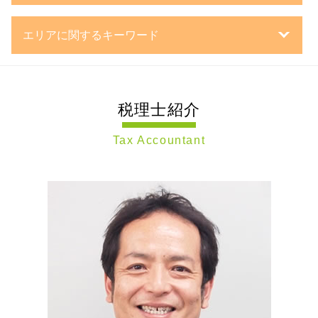
企業 再編
法人 種類
相続 固定資産税
税理士 決算処理
事業承継 m&a
会社設立 費用
相続 計算
エリアに関するキーワード
税務調査対策 相続
事業承継税制 特例措置
創業計画書 書き方
相続 10ヶ月
税務調査対策 相談
事業承継 流れ
株式会社 日本政策金融公庫
相続 基礎控除
会社設立 世田谷区 税理士 相談
税理士 確定申告
組織 再編
合同会社 株式発行
生命保険 相続税
税務相談 川崎市 税理士 相談
税理士 資金調達決算対策
経営 承継 支援
日本政策金融公庫
相続税 納付書
税理士紹介
遺言書作成 神奈川県 税理士 相談
税務調査対策 中小企業
事業 継承
企業 の 資金調達
相続税 不動産 計算
相続税申告 東京都 税理士 相談
決算処理 とは
子会社 吸収合併 メリット
m&a 事業承継
相続税 申告書 書き方
Tax Accountant
節税対策 東京都 税理士 相談
税務 税理士
事業承継 株式
個人事業主 法人化
相続税 どうやって 払う
節税対策 神奈川県 税理士 相談
決算処理 依頼
mbo とは
銀行融資 事業計画書
相続税 分割払い
税務相談 世田谷区 税理士 相談
税務相談 範囲
mbo 事業承継
合同会社 設立 資本金
相続税 節税
相続 大田区 税理士 相談
確定申告 流れ
会社 分割
事業計画書 審査
相続 税務署
節税対策 川崎市 税理士 相談
決算処理 流れ
事業承継 株価対策
事業計画書 とは
相続 静岡県 税理士 相談
防衛特別法人税 いつから
事業承継 相続税
設立登記 申請書
遺言書作成 横浜市 税理士 相談
法人税の繰越欠損金
新設 合併
定款 とは
税務調査 東京都 税理士 相談
中小企業 決算処理
第三者承継
税務調査 神奈川県 税理士 相談
税務調査 法人
持株会社 事業承継
遺言書作成 世田谷区 税理士 相談
税務調査対策 法人
親族外 承継
会社設立 静岡県 税理士 相談
法人 決算処理