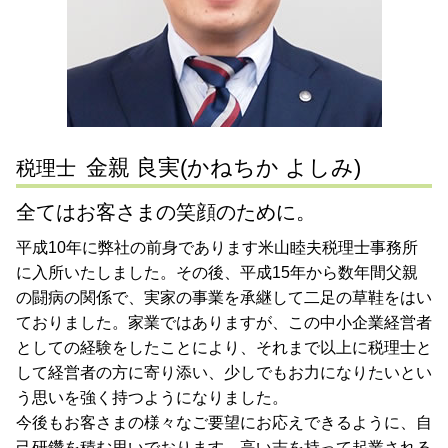
相続税申告 世田谷区 税理士 相談
税務相談
相続 東京都 税理士 相談
経理 決算処理とは
税務相談 神奈川県 税理士 相談
相続 世田谷区 税理士 相談
会社設立 神奈川県 税理士 相談
金親 良実(かねちか よしみ)
税理士
全てはお客さまの笑顔のために。
平成10年に弊社の前身であります米山睦夫税理士事務所
に入所いたしました。その後、平成15年から数年間父親
の闘病の関係で、実家の事業を承継して二足の草鞋をはい
ておりました。家業ではありますが、この中小企業経営者
としての経験をしたことにより、それまで以上に税理士と
して経営者の方に寄り添い、少しでもお力になりたいとい
う思いを強く持つようになりました。
今後もお客さまの様々なご要望にお応えできるように、自
己研鑽を積む思いでおります。高い志を持って起業される