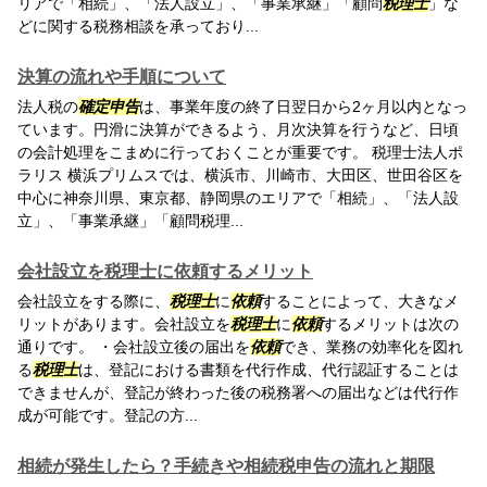
リアで「相続」、「法人設立」、「事業承継」「顧問
税理士
」な
どに関する税務相談を承っており...
決算の流れや手順について
法人税の
確定申告
は、事業年度の終了日翌日から2ヶ月以内となっ
ています。円滑に決算ができるよう、月次決算を行うなど、日頃
の会計処理をこまめに行っておくことが重要です。 税理士法人ポ
ラリス 横浜プリムスでは、横浜市、川崎市、大田区、世田谷区を
中心に神奈川県、東京都、静岡県のエリアで「相続」、「法人設
立」、「事業承継」「顧問税理...
会社設立を税理士に依頼するメリット
会社設立をする際に、
税理士
に
依頼
することによって、大きなメ
リットがあります。会社設立を
税理士
に
依頼
するメリットは次の
通りです。 ・会社設立後の届出を
依頼
でき、業務の効率化を図れ
る
税理士
は、登記における書類を代行作成、代行認証することは
できませんが、登記が終わった後の税務署への届出などは代行作
成が可能です。登記の方...
相続が発生したら？手続きや相続税申告の流れと期限