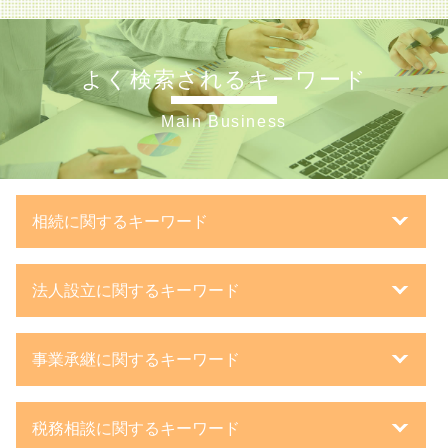
よく検索されるキーワード
Main Business
相続に関するキーワード
遺言 遺留分
法人設立に関するキーワード
預貯金 相続税
換価分割 相続税
法人成り タイミング
相続 法定相続人
事業承継に関するキーワード
会社 資本金
相続税 配偶者控除
法人設立届出書 添付書類
自筆 遺言
親族内 承継
法人化 税金
相続 確定申告
税務相談に関するキーワード
事業承継 引継ぎ 補助金
一般財団法人 設立
路線価 実勢価格 計算