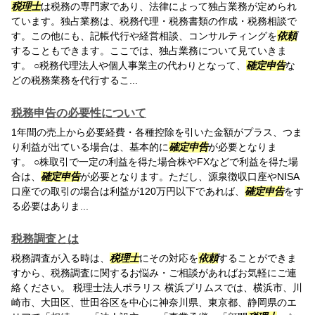
税理士
は税務の専門家であり、法律によって独占業務が定められ
ています。独占業務は、税務代理・税務書類の作成・税務相談で
す。この他にも、記帳代行や経営相談、コンサルティングを
依頼
することもできます。ここでは、独占業務について見ていきま
す。 ○税務代理法人や個人事業主の代わりとなって、
確定申告
な
どの税務業務を代行するこ...
税務申告の必要性について
1年間の売上から必要経費・各種控除を引いた金額がプラス、つま
り利益が出ている場合は、基本的に
確定申告
が必要となりま
す。 ○株取引で一定の利益を得た場合株やFXなどで利益を得た場
合は、
確定申告
が必要となります。ただし、源泉徴収口座やNISA
口座での取引の場合は利益が120万円以下であれば、
確定申告
をす
る必要はありま...
税務調査とは
税務調査が入る時は、
税理士
にその対応を
依頼
することができま
すから、税務調査に関するお悩み・ご相談があればお気軽にご連
絡ください。 税理士法人ポラリス 横浜プリムスでは、横浜市、川
崎市、大田区、世田谷区を中心に神奈川県、東京都、静岡県のエ