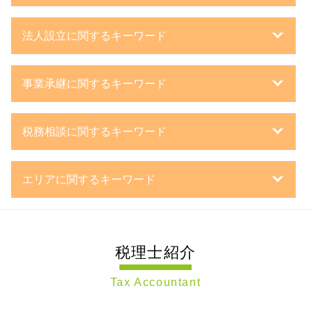
相続 資産
法人設立に関するキーワード
相続 税率
相続 固定資産税
法人化 税金
株式 生前贈与
事業承継に関するキーワード
株式会社 日本政策金融公庫
生命保険 相続税
事業計画書 融資
相続税 申告しない
事業承継 相続税
合同会社 株式発行
相続税 延納
税務相談に関するキーワード
事業承継税制 特例措置
法人成り タイミング
相続 節税
持株会社 事業承継
企業 の 資金調達
相続 計算
税理士 決算処理
組織 再編
合同会社 設立 資本金
相続税 遺産 から 払う
エリアに関するキーワード
税務調査 修正申告
新設 合併
合同会社 とは
相続税 申告漏れ
決算処理 とは
事業承継 引継ぎ 補助金
設立 登記
相続税 どうやって 払う
相続税申告 神奈川県 税理士 相談
法人税の繰越欠損金
経営 承継 支援
法人 種類
公正証書 遺言
相続税申告 大田区 税理士 相談
税務調査 法人
第三者承継
m&a 事業承継
相続 基礎控除
税理士紹介
節税対策 東京都 税理士 相談
確定申告 依頼
事業 継承
日本政策金融公庫 金利
生前贈与とは
税務調査 川崎市 税理士 相談
決算処理 流れ
事業承継 m&a
銀行融資 事業計画書
死亡保険金 相続税
Tax Accountant
会社設立 川崎市 税理士 相談
確定申告 流れ
子会社 吸収合併 メリット
法人化 タイミング
路線価 計算方法
節税対策 横浜市 税理士 相談
確定申告 とは
事業承継 株価対策
事業計画書 審査
準確定申告 とは