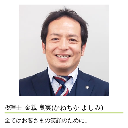
事業承継 横浜市 税理士 相談
税務相談 範囲
親族内 承継
会社設立 流れ
相続手続き 税理士
相続 神奈川県 税理士 相談
税務相談 法人
事業承継 株式
日本政策金融公庫
遺言書 種類
節税対策 静岡県 税理士 相談
経理 決算処理とは
企業 再編
定款 変更 登記
事業承継 世田谷区 税理士 相談
税務相談 源泉徴収
会社 分割
創業計画書 書き方
相続 川崎市 税理士 相談
確定申告
mbo とは
新規開業 スタートアップ支援資金
税務相談 大田区 税理士 相談
個人 確定申告
事業承継 流れ
遺言書作成 神奈川県 税理士 相談
法人 決算処理
mbo 事業承継
会社設立 横浜市 税理士 相談
税務調査対策 企業
親族外 承継
事業承継 東京都 税理士 相談
税務調査 時期
税務調査 静岡県 税理士 相談
税務調査対策 個人
相続 大田区 税理士 相談
決算処理 依頼 税理士
相続 静岡県 税理士 相談
相続税申告 川崎市 税理士 相談
会社設立 神奈川県 税理士 相談
金親 良実(かねちか よしみ)
税理士
全てはお客さまの笑顔のために。