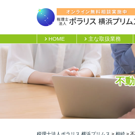
HOME
主な取扱業務
不動
税理士法人ポラリス 横浜プリムス
>
相続
>
不