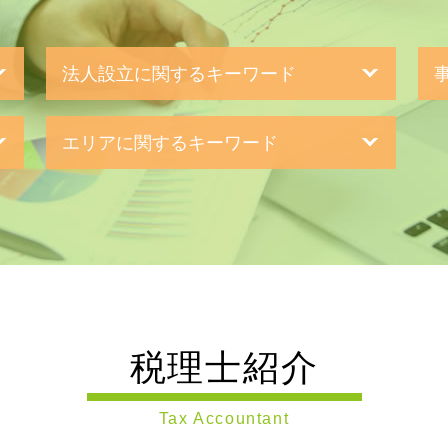
法人設立に関するキーワード
法人化 とは
m
エリアに関するキーワード
企業 の 資金調達
新
事業計画書 とは
遺言書作成 大田区 税理士 相談
個人事業主 法人化
組
遺言書作成 世田谷区 税理士 相談
定款 変更 登記
会社設立 川崎市 税理士 相談
会社設立 流れ
遺言書作成 横浜市 税理士 相談
一般財団法人 設立
親
相続税申告 横浜市 税理士 相談
法人成り タイミング
親
税務相談 静岡県 税理士 相談
新規開業 スタートアップ支援資金
事
税務相談 川崎市 税理士 相談
事業計画書 融資
税理士紹介
節税対策 大田区 税理士 相談
法人設立届出書 添付書類
節税対策 神奈川県 税理士 相談
事業計画書 書き方
企
税務相談 世田谷区 税理士 相談
法人化 タイミング
事
Tax Accountant
相続税申告 東京都 税理士 相談
日本政策金融公庫 金利