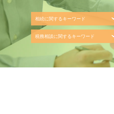
相続に関するキーワード
相続 10ヶ月
税務相談に関するキーワード
相続手続き 税理士
法人 相続
中小企業 確定申告
遺言書 検認
確定申告
相続 基礎控除
個人 確定申告
相続税 節税
確定申告 依頼
小規模宅地等の特例 要件
法人 確定申告
教育資金 一括贈与
税務 青色申告
相続税 申告漏れ
税務調査対策 中小企業
遺言書 種類
確定申告 依頼 税理士
相続税 遺留分
中小企業 決算処理
相続 法定相続人
防衛特別法人税 いつから
相続 節税
税務相談 範囲
生命保険 相続税