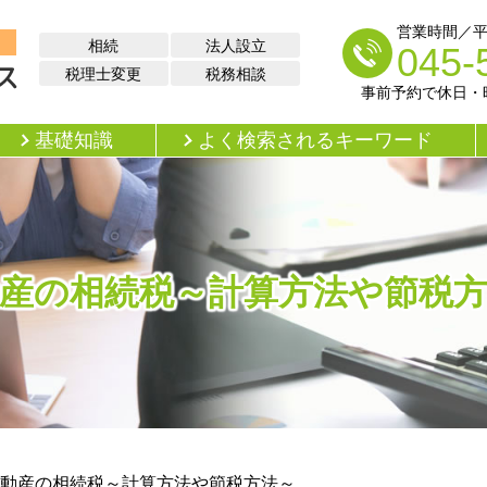
営業時間／平日 
相続
法人設立
045-
税理士変更
税務相談
事前予約で休日・
基礎知識
よく検索されるキーワード
産の相続税～計算方法や節税
動産の相続税～計算方法や節税方法～