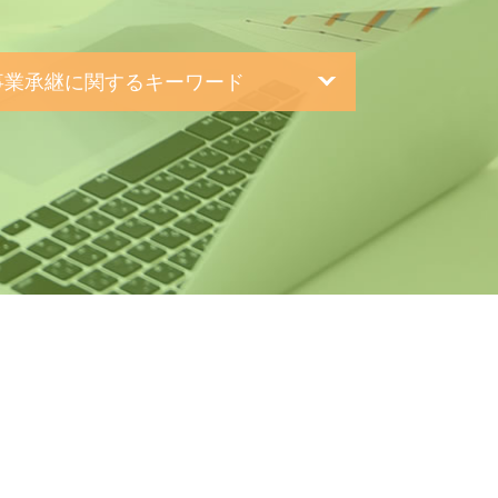
事業承継に関するキーワード
bo とは
設 合併
持株会社 事業承継
織 再編
事業承継 流れ
事業承継 株式
族内 承継
族外 承継
業 継承
事業承継 株価対策
事業承継税制 特例措置
業 再編
業承継 引継ぎ 補助金
第三者承継