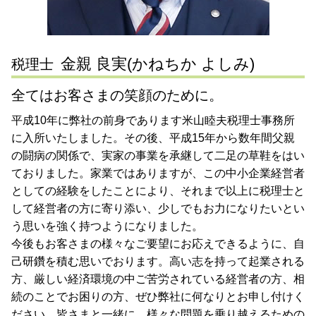
事業承継 静岡県 税理士 相談
事業承継 横浜市 税理士 相談
金親 良実(かねちか よしみ)
税理士
全てはお客さまの笑顔のために。
平成10年に弊社の前身であります米山睦夫税理士事務所
に入所いたしました。その後、平成15年から数年間父親
の闘病の関係で、実家の事業を承継して二足の草鞋をはい
ておりました。家業ではありますが、この中小企業経営者
としての経験をしたことにより、それまで以上に税理士と
して経営者の方に寄り添い、少しでもお力になりたいとい
う思いを強く持つようになりました。
今後もお客さまの様々なご要望にお応えできるように、自
己研鑽を積む思いでおります。高い志を持って起業される
方、厳しい経済環境の中ご苦労されている経営者の方、相
続のことでお困りの方、ぜひ弊社に何なりとお申し付けく
ださい。皆さまと一緒に、様々な問題を乗り越えるための