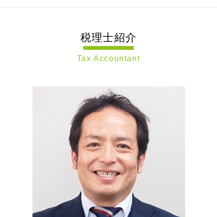
税務調査対策 相続
事業 継承
定款 とは
相続税 かからない 金額
税務相談 川崎市 税理士 相談
確定申告 流れ
mbo 事業承継
銀行融資 事業計画書
生命保険 相続税
節税対策 大田区 税理士 相談
法人税の繰越欠損金
事業承継 相続税
事業計画書 審査
相続 節税
税理士紹介
税務調査 大田区 税理士 相談
税務調査 法人
持株会社 事業承継
法人化 とは
相続税 路線価
会社設立 世田谷区 税理士 相談
税務 顧問
経営 承継 支援
日本政策金融公庫 金利
相続 10ヶ月
Tax Accountant
税務相談 神奈川県 税理士 相談
税理士 資金調達決算対策
mbo とは
設立 登記
準確定申告 とは
節税対策 静岡県 税理士 相談
確定申告 依頼
事業承継 引継ぎ 補助金
企業 の 資金調達
死亡保険金 相続税
遺言書作成 世田谷区 税理士 相談
税務調査対策 中小企業
第三者承継
事業計画書 書き方
相続 遺言書
遺言書作成 東京都 税理士 相談
税務相談 場所
子会社 吸収合併 メリット
会社設立 流れ
相続税 申告漏れ
相続税申告 神奈川県 税理士 相談
税務調査対策 法人
事業承継 m&a
新規開業 スタートアップ支援資金
税務相談 東京都 税理士 相談
決算処理 とは
親族内 承継
個人事業主 法人化
遺言書作成 静岡県 税理士 相談
税務相談 範囲
事業承継 株式
会社設立 費用
事業承継 東京都 税理士 相談
税務調査対策 相談
親族外 承継
相続税申告 川崎市 税理士 相談
防衛特別法人税 いつから
事業承継 株価対策
相続税申告 静岡県 税理士 相談
税務顧問契約 法人
組織 再編
遺言書作成 横浜市 税理士 相談
個人 決算処理
遺言書作成 大田区 税理士 相談
決算処理 依頼 税理士
会社設立 川崎市 税理士 相談
企業 決算処理
相続 神奈川県 税理士 相談