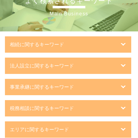
よく検索されるキーワード
Main Business
相続に関するキーワード
相続税 遺産 から 払う
法人設立に関するキーワード
相続放棄 流れ
相続 法定相続人
合同会社 株式発行
相続 流れ
事業承継に関するキーワード
法人化 タイミング
相続 基礎控除
事業計画書 とは
相続税 申告書 書き方
事業承継税制 特例措置
法人設立届出書 添付書類
法人 相続
税務相談に関するキーワード
事業承継 流れ
株式会社 設立
相続税 分割払い
新設 合併
法人化 税金
相続税 修正申告
税務相談 企業
企業 再編
株式会社 資本金
相続税 遺留分
エリアに関するキーワード
確定申告 依頼 税理士
会社 分割
創業計画書 書き方
相続税 どうやって 払う