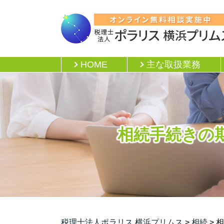
HOME
主な取扱業務
相続手続きの
税理士法人ポラリス 横浜プリムス
>
相続
>
相