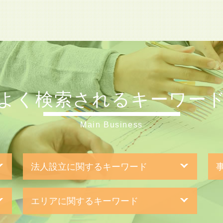
よく検索されるキーワー
Main Business
法人設立に関するキーワード
法人化 税金
m
エリアに関するキーワード
設立 登記
親
合同会社 株式発行