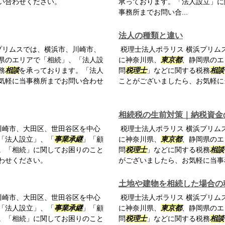
い合わせください。
承っております。「法人設立」に
事務所までお問い合...
法人の種類と違い
プリムスでは、横浜市、川崎市、
税理士法人ポラリス 横浜プリム
県のエリアで「相続」、「法人設
に神奈川県、
東京都
、静岡県のエ
務
相談
を承っております。「法人
問
税理士
」などに関する税務
相談
気軽に当事務所までお問い合わせ
ことがございましたら、お気軽に
相続税の生前対策｜納税資金
川崎市、大田区、世田谷区を中心
税理士法人ポラリス 横浜プリム
「法人設立」、「
事業承継
」「顧
に神奈川県、
東京都
、静岡県のエ
。「相続」に関してお困りのこと
問
税理士
」などに関する税務
相談
わせください。
がございましたら、お気軽に当事
土地や建物を相続した場合の
川崎市、大田区、世田谷区を中心
税理士法人ポラリス 横浜プリム
「法人設立」、「
事業承継
」「顧
に神奈川県、
東京都
、静岡県のエ
。「相続」に関してお困りのこと
問
税理士
」などに関する税務
相談