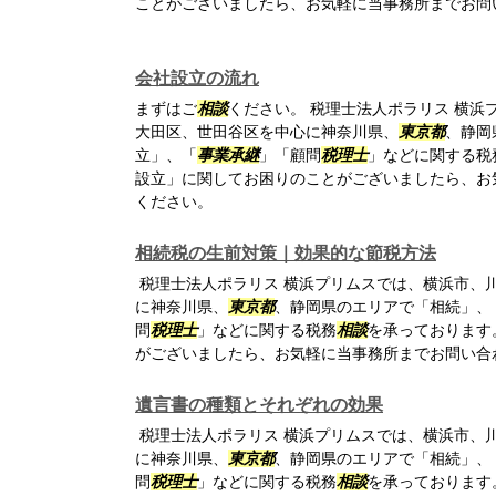
ことがございましたら、お気軽に当事務所までお問
会社設立の流れ
まずはご
相談
ください。 税理士法人ポラリス 横浜
大田区、世田谷区を中心に神奈川県、
東京都
、静岡
立」、「
事業承継
」「顧問
税理士
」などに関する税
設立」に関してお困りのことがございましたら、お
ください。
相続税の生前対策｜効果的な節税方法
税理士法人ポラリス 横浜プリムスでは、横浜市、
に神奈川県、
東京都
、静岡県のエリアで「相続」、
問
税理士
」などに関する税務
相談
を承っております
がございましたら、お気軽に当事務所までお問い合
遺言書の種類とそれぞれの効果
税理士法人ポラリス 横浜プリムスでは、横浜市、
に神奈川県、
東京都
、静岡県のエリアで「相続」、
問
税理士
」などに関する税務
相談
を承っております