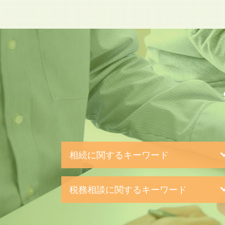
相続に関するキーワード
相続税 無申告
税務相談に関するキーワード
相続 固定資産税
路線価 計算方法
税務 青色申告
相続 流れ