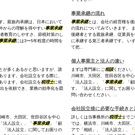
事業承継の流れ
す。親族内承継は、日本において
事業承継
とは、会社の経営権を後
外からの理解を得やすい
事業承継
の流れについてみていきます。 
継者教育のしやすさ、節税対策のし
後継者とする親族承継、従業員を
事業承継
には3〜5年程度の時間を
に承継する第三者承継です。 い
て把...
個人事業主と法人の違い
とが多くあるかと思いますが、誰
まずは専門家にご
相談
ください。
あります。会社設立をする際に、
川崎市、大田区、世田谷区を中心
あります。会社設立を
税理士
に依
「法人設立」、「
事業承継
」「顧
届出を依頼でき、業務の効率化を図
す。「法人設立」に関してお困り
問い合わせください。...
会社設立後に必要な手続きと
川崎市、大田区、世田谷区を中心
詳しくは当事務所の
税理士
までご
「法人設立」、「
事業承継
」「顧
では、横浜市、川崎市、大田区、
。「法人設立」に関してお困りの
アで「相続」、「法人設立」、「