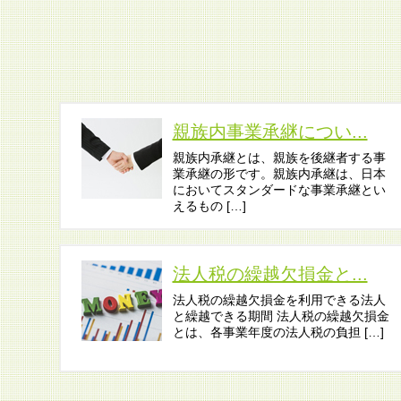
親族内事業承継につい...
親族内承継とは、親族を後継者する事
業承継の形です。親族内承継は、日本
においてスタンダードな事業承継とい
えるもの […]
法人税の繰越欠損金と...
法人税の繰越欠損金を利用できる法人
と繰越できる期間 法人税の繰越欠損金
とは、各事業年度の法人税の負担 […]