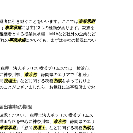
継者に引き継ぐことをいいます。ここでは
事業承継
まず
事業承継
には主に3つの種類があります。親族を
後継者とする従業員承継、M&Aなど社外の企業など
ずれの
事業承継
においても、まずは会社の状況につい
 税理士法人ポラリス 横浜プリムスでは、横浜市、
に神奈川県、
東京都
、静岡県のエリアで「相続」、
問
税理士
」などに関する税務
相談
を承っておりま
のことがございましたら、お気軽に当事務所までお
届出書類の期限
確認ください。 税理士法人ポラリス 横浜プリムス
世田谷区を中心に神奈川県、
東京都
、静岡県のエリ
事業承継
」「顧問
税理士
」などに関する税務
相談
を