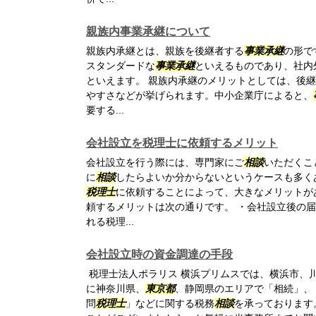
親族内事業承継について
親族内承継とは、親族を後継者する
事業承継
の形で
スタンダードな
事業承継
といえるものであり、社内
といえます。 親族内承継のメリットとしては、後
やすさなどが挙げられます。中小企業庁によると、
要する...
会社設立を税理士に依頼するメリット
会社設立を行う際には、専門家にご
相談
いただくこ
に
相談
したらよいか分からないというケースも多く
税理士
に依頼することによって、大きなメリットが
頼するメリットは次の通りです。 ・会社設立後の
れる税理...
会社設立時の資金調達の手段
税理士法人ポラリス 横浜プリムスでは、横浜市、
に神奈川県、
東京都
、静岡県のエリアで「相続」、
問
税理士
」などに関する税務
相談
を承っております