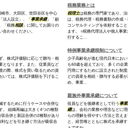
税務業務とは
川崎市、大田区、世田谷区を中心
税理士
は税務の専門家であり、法
「法人設立」、「
事業承継
」「顧
は、税務代理・税務書類の作成・
。「税務
相談
」に関してお困りの
コンサルティングを依頼すること
い合わせください。
ます。 ○税務代理法人や個人事
行するこ...
特例事業承継税制について
ず、株式評価額に応じて贈与・相
少子高齢化が進む現代日本におい
要となります。また、従業員など
も60歳を超えており、多くの企
渡の際、株式を買い取るための資
円滑にするために設立された制度
おいては、株式評価額を下げるこ
どの資産を相続・贈与する必要が
め、事業...
親族外事業承継について
減するために行うケースや合併な
役員などを後継者として行う
事業
す。 組織再編は大きく4つの種類
継
は、会社の業務や理念などに理
吸収合併と新設合併の2種類があり
らの理解を得やすい方法と言えま
権利などを引き継ぐ方法が吸収合
と、経営権とともに株式を承継す
トですか...