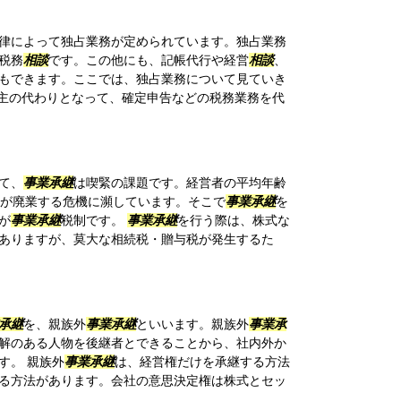
律によって独占業務が定められています。独占業務
税務
相談
です。この他にも、記帳代行や経営
相談
、
もできます。ここでは、独占業務について見ていき
業主の代わりとなって、確定申告などの税務業務を代
て、
事業承継
は喫緊の課題です。経営者の平均年齢
業が廃業する危機に瀕しています。そこで
事業承継
を
が
事業承継
税制です。
事業承継
を行う際は、株式な
ありますが、莫大な相続税・贈与税が発生するた
承継
を、親族外
事業承継
といいます。親族外
事業承
解のある人物を後継者とできることから、社内外か
す。 親族外
事業承継
は、経営権だけを承継する方法
る方法があります。会社の意思決定権は株式とセッ