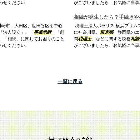
わせください。
がございましたら、お気軽に当事
相続が発生したら？手続きや
川崎市、大田区、世田谷区を中心
税理士法人ポラリス 横浜プリム
「法人設立」、「
事業承継
」「顧
に神奈川県、
東京都
、静岡県のエ
。「相続」に関してお困りのこと
問
税理士
」などに関する税務
相談
わせください。
がございましたら、お気軽に当事
一覧に戻る