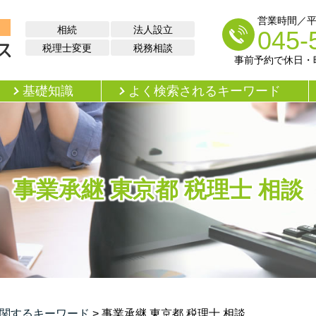
営業時間／平日 
相続
法人設立
045-
税理士変更
税務相談
事前予約で休日・
基礎知識
よく検索されるキーワード
事業承継 東京都 税理士 相談
関するキーワード
>
事業承継 東京都 税理士 相談