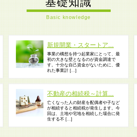
基礎知識
Basic knowledge
新規開業・スタートア...
事業の構想を持つ起業家にとって、最
初の大きな壁となるのが資金調達で
す。十分な自己資金がないために、優
れた事業計 […]
不動産の相続税～計算...
亡くなった人の財産を配偶者や子など
が相続すると相続税が発生します。今
回は、土地や宅地を相続した場合に発
生する不 […]