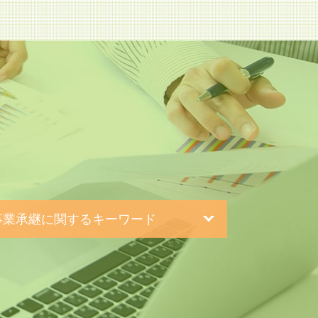
ド
事業承継に関するキーワード
事業承継 相続税
事業承継税制 特例措置
織 再編
族外 承継