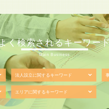
よく検索されるキーワー
Main Business
法人設立に関するキーワード
銀行融資 事業計画書
エリアに関するキーワード
会社設立 費用
新規開業 スタートアップ支援資金
組
相続税申告 東京都 税理士 相談
株式会社 資本金
親