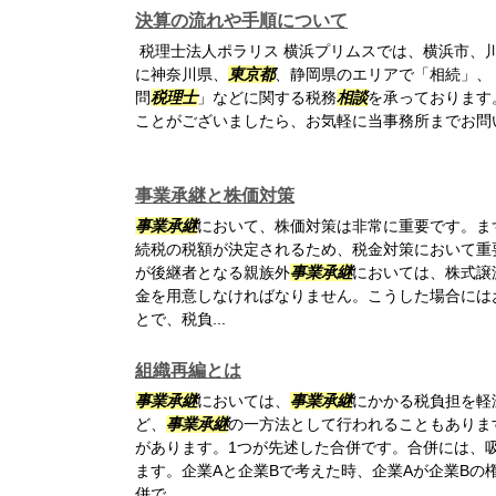
決算の流れや手順について
税理士法人ポラリス 横浜プリムスでは、横浜市、
に神奈川県、
東京都
、静岡県のエリアで「相続」、
問
税理士
」などに関する税務
相談
を承っております
ことがございましたら、お気軽に当事務所までお問
事業承継と株価対策
事業承継
において、株価対策は非常に重要です。ま
続税の税額が決定されるため、税金対策において重
が後継者となる親族外
事業承継
においては、株式譲
金を用意しなければなりません。こうした場合には
とで、税負...
組織再編とは
事業承継
においては、
事業承継
にかかる税負担を軽
ど、
事業承継
の一方法として行われることもありま
があります。1つが先述した合併です。合併には、
ます。企業Aと企業Bで考えた時、企業Aが企業Bの
併で...