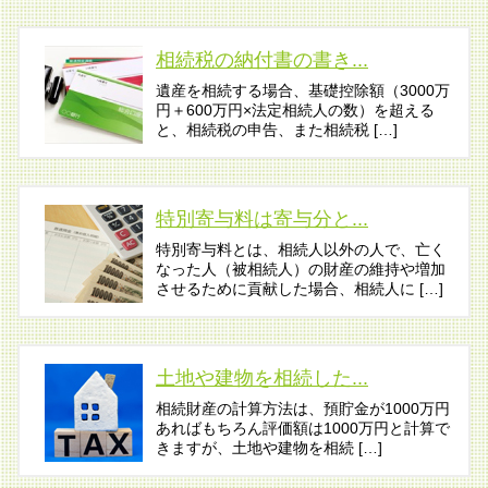
相続税の納付書の書き...
遺産を相続する場合、基礎控除額（3000万
円＋600万円×法定相続人の数）を超える
と、相続税の申告、また相続税 […]
特別寄与料は寄与分と...
特別寄与料とは、相続人以外の人で、亡く
なった人（被相続人）の財産の維持や増加
させるために貢献した場合、相続人に […]
土地や建物を相続した...
相続財産の計算方法は、預貯金が1000万円
あればもちろん評価額は1000万円と計算で
きますが、土地や建物を相続 […]