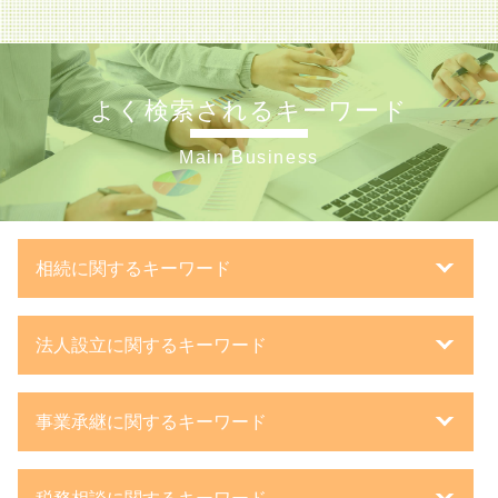
よく検索されるキーワード
Main Business
相続に関するキーワード
特別寄与料 相続税
法人設立に関するキーワード
相続税 税務署
相続税 遺留分
事業計画書 融資
路線価 計算方法
事業承継に関するキーワード
法人化 税金
法人 相続
会社設立 費用
生前贈与とは
子会社 吸収合併 メリット
株式会社 日本政策金融公庫
相続税 配偶者控除