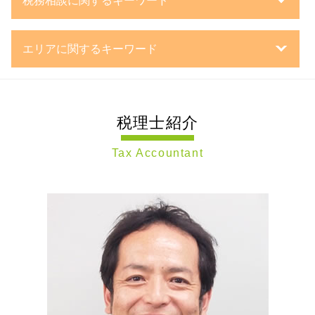
税務相談に関するキーワード
持株会社 事業承継
株式会社 資本金
相続税 遺産 から 払う
事業承継 m&a
設立 登記
相続手続き 税理士
税務相談 法人
組織 再編
銀行融資 事業計画書
相続 遺言書
エリアに関するキーワード
決算処理 依頼 税理士
事業承継 流れ
日本政策金融公庫 金利
相続税 基礎控除 不動産
法人税の繰越欠損金
親族外 承継
設立登記 申請書
公正証書 遺言
税務相談 世田谷区 税理士 相談
法人 決算処理
会社 分割
法人化 タイミング
相続税 申告書 書き方
相続税申告 東京都 税理士 相談
税務調査対策 相続
第三者承継
会社 資本金
相続 税務署
税理士紹介
遺言書作成 神奈川県 税理士 相談
確定申告
事業承継 株価対策
法人設立届出書 添付書類
教育資金 一括贈与
事業承継 川崎市 税理士 相談
税務相談 個人
事業承継 株式
株主 議決権
相続税 分割払い
Tax Accountant
節税対策 神奈川県 税理士 相談
税務相談 場所
事業承継 相続税
合同会社 とは
生前贈与 2024
節税対策 静岡県 税理士 相談
税務相談
新設 合併
定款 とは
遺言 遺留分
相続 横浜市 税理士 相談
確定申告 依頼 税理士
事業承継税制 特例措置
会社設立 流れ
夫婦 相続税
会社設立 神奈川県 税理士 相談
税務調査 法人
親族内 承継
合同会社 株式発行
生命保険 相続税
相続税申告 世田谷区 税理士 相談
決算処理 依頼
企業 再編
合同会社 議決権
相続 東京都 税理士 相談
税務調査対策 中小企業
経営 承継 支援
一般財団法人 設立
事業承継 世田谷区 税理士 相談
税務調査 修正申告
mbo 事業承継
企業 の 資金調達
税務調査 世田谷区 税理士 相談
確定申告 流れ
事業承継 引継ぎ 補助金
会社設立 世田谷区 税理士 相談
税務調査対策 相談
mbo とは
税務調査 川崎市 税理士 相談
決算処理 流れ
事業 継承