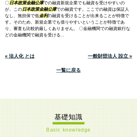
〇
日本政策金融公庫
での融資新規企業でも融資を受けやすいの
が、この
日本政策金融公庫
での融資です。ここでの融資は保証人
なし、無担保で低
金利
の融資を受けることが出来ることが特徴で
す。そのため、新規企業でも借りやすいということが特徴であ
り、審査も比較的厳しくありません。 〇金融機関での融資銀行な
どの金融機関で融資を受ける...
« 法人化 とは
一般財団法人 設立 »
一覧に戻る
基礎知識
Basic knowledge