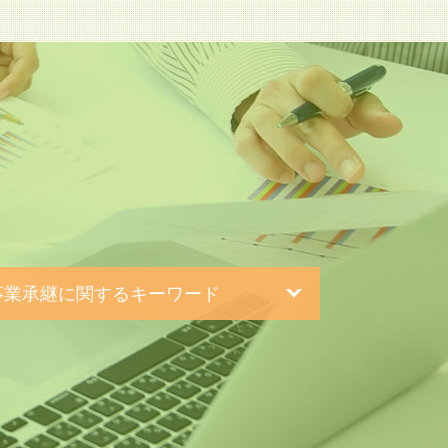
ド
事業承継に関するキーワード
設 合併
族内 承継
業 再編
業承継 m&a
事業承継 株価対策