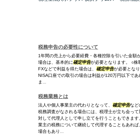
税務申告の必要性について
1年間の売上から必要経費・各種控除を引いた金額
場合は、基本的に
確定申告
が必要となります。 ○
FXなどで利益を得た場合は、
確定申告
が必要となり
NISA口座での取引の場合は利益が120万円以下で
ま...
税務業務とは
法人や個人事業主の代わりとなって、
確定申告
など
税務調査がなされる場合には、税理士が立ち会って
対して代理人として申し立てを行うこともできます
業主の税務について継続して代理することもあれば
場合もあり...