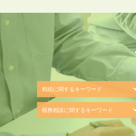
相続に関するキーワード
相続税 とは
税務相談に関するキーワード
遺言書 種類
相続税 申告漏れ
決算処理 依頼 税理士
相続税 添付書類
決算処理 とは
相続税 申告書 書き方