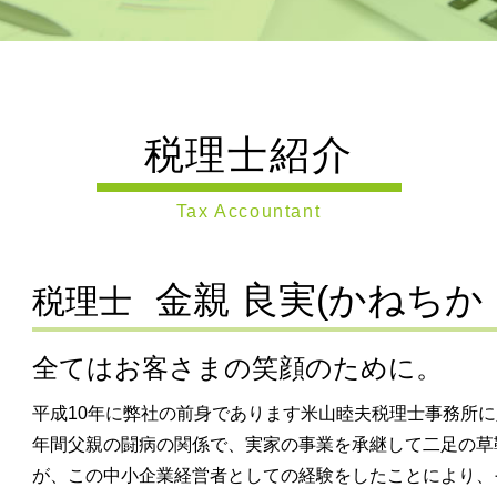
事業承継 東京都 税理士 相談
法人設立届出書 添付書類
経
事業承継 世田谷区 税理士 相談
合同会社 とは
m
節税対策 東京都 税理士 相談
定款 とは
事
会社設立 世田谷区 税理士 相談
企業 の 資金調達
税務調査 横浜市 税理士 相談
株式会社 資本金
税理士紹介
税務調査 東京都 税理士 相談
日本政策金融公庫
事
税務相談 大田区 税理士 相談
新規開業 スタートアップ支援資金
組
会社設立 川崎市 税理士 相談
株式会社 設立
Tax Accountant
税務相談 横浜市 税理士 相談
定款 変更 登記
親
事業承継 神奈川県 税理士 相談
合同会社 議決権
相続税申告 横浜市 税理士 相談
金親 良実(かねちか
事業計画書 融資
税理士
遺言書作成 世田谷区 税理士 相談
株式会社 日本政策金融公庫
会
会社設立 大田区 税理士 相談
銀行融資 事業計画書
全てはお客さまの笑顔のために。
会社設立 静岡県 税理士 相談
合同会社 株式発行
m
税務調査 世田谷区 税理士 相談
法人化 タイミング
平成10年に弊社の前身であります米山睦夫税理士事務所に
相続 神奈川県 税理士 相談
年間父親の闘病の関係で、実家の事業を承継して二足の草
相続税申告 静岡県 税理士 相談
税務調査 川崎市 税理士 相談
が、この中小企業経営者としての経験をしたことにより、