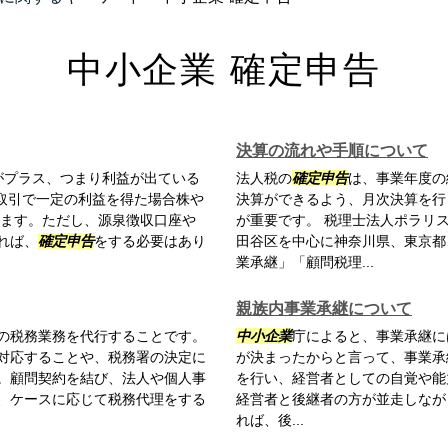
中小企業 確定申告
決算の流れや手順について
がプラス、つまり利益が出ている
法人税の
確定申告
は、事業年度の
株取引で一定の利益を得た場合株や
決算ができるよう、月次決算を行
ます。ただし、源泉徴収口座や
が重要です。 税理士法人ポラリ
あれば、
確定申告
をする必要はあり
田谷区を中心に神奈川県、東京都
業承継」「顧問税理...
親族内事業承継について
の税務業務を代行することです。
中小企業
庁によると、事業承継に
対応することや、税務署の決定に
が決まったからと言って、事業承
。顧問契約を結び、法人や個人事
を行い、経営者としての自覚や能
、ケースに応じて税務代理をする
経営者と後継者の方が並走しなが
れば、後...