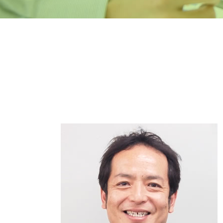
確定申告 流れ
夫婦 相続税
税務相談 税理士
相続税 控除 一覧
経理 決算処理とは
相続税 分割払い
税務調査対策 企業
相続税 どうやって 払う
決算処理 依頼
相続 流れ
個人 決算処理
生命保険 相続税
税務調査対策 相続
相続税 無申告
法人 決算処理
相続税 延納
税務 青色申告
相続 税率
確定申告 依頼
相続税 遺産 から 払う
税理士 決算処理
相続 遺言書
法人税の繰越欠損金
路線価 実勢価格 計算
税務調査対策 法人
遺贈 税金
防衛特別法人税 いつから
相続税 税務署
税務相談 場所
相続 基礎控除
税務顧問契約 法人
税務相談
税務調査対策 相談