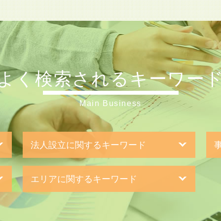
よく検索されるキーワー
Main Business
法人設立に関するキーワード
一般財団法人 設立
新
エリアに関するキーワード
事業計画書 書き方
親
個人事業主 法人化
企
節税対策 横浜市 税理士 相談
日本政策金融公庫 金利
事
遺言書作成 横浜市 税理士 相談
会社設立 費用