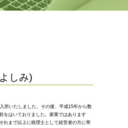
営 承継 支援
bo とは
業承継 引継ぎ 補助金
第三者承継
事業承継 流れ
業 継承
織 再編
事業承継 相続税
族外 承継
事業承継税制 特例措置
 よしみ)
事業承継 株式
社 分割
持株会社 事業承継
bo 事業承継
子会社 吸収合併 メリット
入所いたしました。その後、平成15年から数
鞋をはいておりました。家業ではあります
それまで以上に税理士として経営者の方に寄