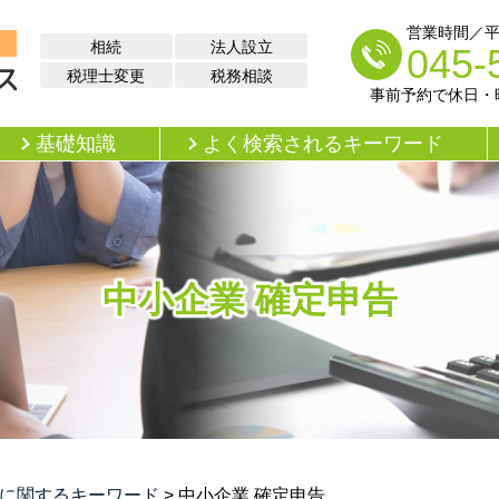
営業時間／平日 
相続
法人設立
045-
税理士変更
税務相談
事前予約で休日・
基礎知識
よく検索されるキーワード
中小企業 確定申告
に関するキーワード
>
中小企業 確定申告