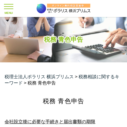
税務 青色申告
税理士法人ポラリス 横浜プリムス
>
税務相談に関するキ
ーワード
>
税務 青色申告
税務 青色申告
会社設立後に必要な手続きと届出書類の期限