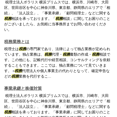
税理士法人ポラリス 横浜プリムスでは、横浜市、川崎市、大田
区、世田谷区を中心に神奈川県、東京都、静岡県のエリアで「相
続」、「法人設立」、「事業承継」「顧問税理士」などに関する
税務
相談を承っております。「
税務
相談」に関してお困りのこと
がございましたら、お気軽に当事務所までお問い合わせくださ
い。
税務業務とは
税理士は
税務
の専門家であり、法律によって独占業務が定められ
ています。独占業務は、
税務
代理・
税務
書類の作成・
税務
相談で
す。この他にも、記帳代行や経営相談、コンサルティングを依頼
することもできます。ここでは、独占業務について見ていきま
す。 ○
税務
代理法人や個人事業主の代わりとなって、確定申告な
どの
税務
業務を代行するこ...
事業承継と株価対策
税理士法人ポラリス 横浜プリムスでは、横浜市、川崎市、大田
区、世田谷区を中心に神奈川県、東京都、静岡県のエリアで「相
続」、「法人設立」、「事業承継」「顧問税理士」などに関する
税務
相談を承っております。「事業承継」に関してお困りのこと