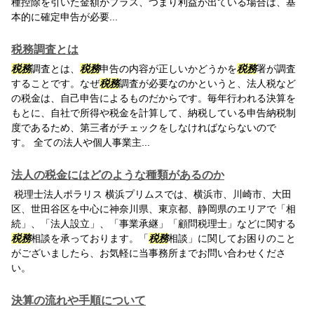
種控除を引いた金額がプラス、つまり利益が出ている場合は、基
本的に確定申告が必要...
税務調査とは
税務
調査とは、
税務
申告の内容が正しいかどうかを
税務
署が調査
することです。なぜ
税務
調査が必要なのかというと、法人税など
の税金は、自己申告によるものだからです。毎年行われる決算を
もとに、自社で所得や税金を計算して、納税している申告納税制
度であるため、第三者がチェックをしなければならないので
す。 全ての法人や個人事業主...
法人の税金にはどのような種類があるのか
税理士法人ポラリス 横浜プリムスでは、横浜市、川崎市、大田
区、世田谷区を中心に神奈川県、東京都、静岡県のエリアで「相
続」、「法人設立」、「事業承継」「顧問税理士」などに関する
税務
相談を承っております。「
税務
相談」に関してお困りのこと
がございましたら、お気軽に当事務所までお問い合わせくださ
い。
決算の流れや手順について