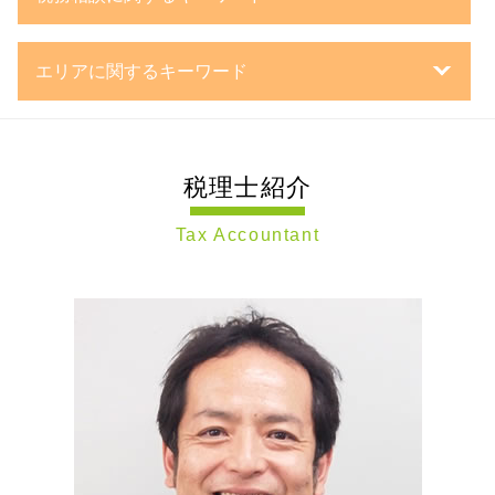
事業承継 m&a
事業計画書 審査
相続税 どうやって 払う
親族外 承継
定款 とは
相続税 基礎控除 生命保険
税理士 確定申告
mbo とは
会社 資本金
遺言書 書き方
エリアに関するキーワード
中小企業 決算処理
第三者承継
一般財団法人 設立
株式 生前贈与
決算処理 依頼
組織 再編
日本政策金融公庫 金利
特別寄与料 相続税
事業承継 大田区 税理士 相談
税務顧問契約 中小企業
新設 合併
法人 種類
相続税 申告漏れ
税務調査 大田区 税理士 相談
税務相談 源泉徴収
事業承継 引継ぎ 補助金
事業計画書 とは
相続 税務署
税理士紹介
税務相談 大田区 税理士 相談
税務 税理士
事業承継 株式
合同会社 とは
生前贈与 2024
相続税申告 神奈川県 税理士 相談
確定申告 流れ
持株会社 事業承継
株式会社 資本金
相続 流れ
Tax Accountant
事業承継 横浜市 税理士 相談
法人 決算処理
事業承継 株価対策
定款 変更 登記
公正証書 遺言
相続 横浜市 税理士 相談
中小企業 確定申告
経営 承継 支援
銀行融資 事業計画書
死亡保険金 相続税
税務相談 川崎市 税理士 相談
個人 確定申告
事業承継税制 特例措置
会社設立 費用
遺贈 税金
相続税申告 静岡県 税理士 相談
税務相談 税理士
事業 継承
合同会社 株式発行
相続税 不動産 計算
相続 世田谷区 税理士 相談
税務調査対策 税理士
事業承継 相続税
会社設立 流れ
事業承継 静岡県 税理士 相談
税務顧問契約 税理士
親族内 承継
設立登記 申請書
相続税申告 大田区 税理士 相談
税務調査対策 法人
事業承継 流れ
法人化 とは
税務調査 世田谷区 税理士 相談
確定申告
mbo 事業承継
相続税申告 世田谷区 税理士 相談
税務調査 時期
会社 分割
相続税申告 横浜市 税理士 相談
税務調査対策 相続
企業 再編