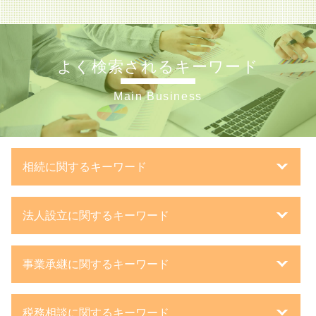
よく検索されるキーワード
Main Business
相続に関するキーワード
相続手続き 期限
法人設立に関するキーワード
相続 計算
相続税 分割払い
法人化 タイミング
相続 10ヶ月
事業承継に関するキーワード
新規開業 スタートアップ支援資金
生命保険 相続税
合同会社 議決権
相続税 とは
子会社 吸収合併 メリット
設立 登記
路線価 実勢価格 計算
税務相談に関するキーワード