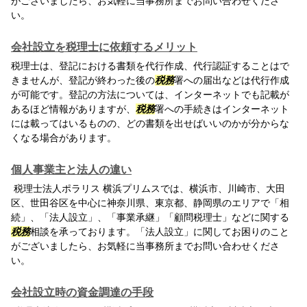
がございましたら、お気軽に当事務所までお問い合わせくださ
い。
会社設立を税理士に依頼するメリット
税理士は、登記における書類を代行作成、代行認証することはで
きませんが、登記が終わった後の
税務
署への届出などは代行作成
が可能です。登記の方法については、インターネットでも記載が
あるほど情報がありますが、
税務
署への手続きはインターネット
には載ってはいるものの、どの書類を出せばいいのかが分からな
くなる場合があります。
個人事業主と法人の違い
税理士法人ポラリス 横浜プリムスでは、横浜市、川崎市、大田
区、世田谷区を中心に神奈川県、東京都、静岡県のエリアで「相
続」、「法人設立」、「事業承継」「顧問税理士」などに関する
税務
相談を承っております。「法人設立」に関してお困りのこと
がございましたら、お気軽に当事務所までお問い合わせくださ
い。
会社設立時の資金調達の手段