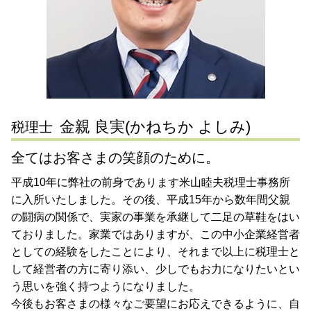
遺言書作成 静岡県 税理士 相談
税務 顧問
節税対策 静岡県 税理士 相談
税務相談 範囲
遺言書作成 世田谷区 税理士 相談
確定申告 依頼 税理士
遺言書作成 大田区 税理士 相談
会社設立 川崎市 税理士 相談
節税対策 世田谷区 税理士 相談
金親 良実(かねちか よしみ)
税理士
全てはお客さまの笑顔のために。
平成10年に弊社の前身であります米山睦夫税理士事務所
に入所いたしました。その後、平成15年から数年間父親
の闘病の関係で、実家の事業を承継して二足の草鞋をはい
ておりました。家業ではありますが、この中小企業経営者
としての経験をしたことにより、それまで以上に税理士と
して経営者の方に寄り添い、少しでもお力になりたいとい
う思いを強く持つようになりました。
今後もお客さまの様々なご要望にお応えできるように、自