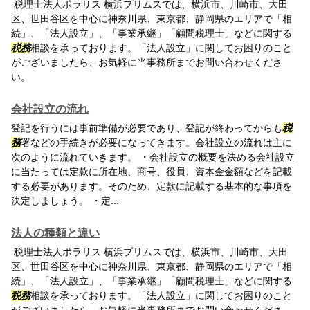
税理士法人ポラリス 横浜プリムスでは、横浜市、川崎市、大田
区、世田谷区を中心に神奈川県、東京都、静岡県のエリアで「相
続」、「法人設立」、「事業承継」「顧問税理士」などに関する
税務
相談を承っております。「法人設立」に関してお困りのこと
がございましたら、お気軽に当事務所までお問い合わせくださ
い。
会社設立の流れ
登記を行うには事前準備が必要であり、登記が終わってからも
税
務
署などの手続きが必要になってきます。会社設立の流れは主に
次のように流れていきます。 ・会社設立の概要を決める会社設立
に当たっては定款に所在地、商号、役員、資本金金額などを記載
する必要があります。そのため、定款に記載する基本的な事項を
決定しましょう。 ・定...
法人の種類と違い
税理士法人ポラリス 横浜プリムスでは、横浜市、川崎市、大田
区、世田谷区を中心に神奈川県、東京都、静岡県のエリアで「相
続」、「法人設立」、「事業承継」「顧問税理士」などに関する
税務
相談を承っております。「法人設立」に関してお困りのこと