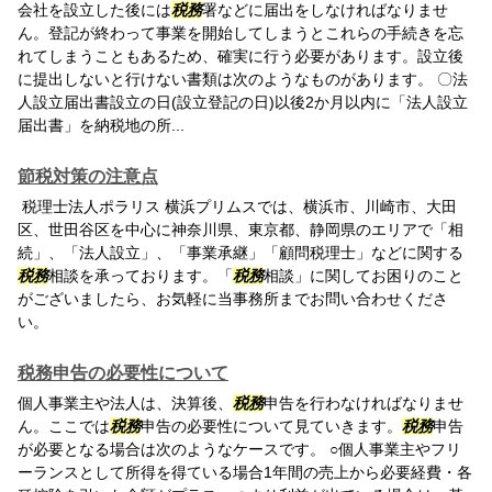
会社を設立した後には
税務
署などに届出をしなければなりませ
ん。登記が終わって事業を開始してしまうとこれらの手続きを忘
れてしまうこともあるため、確実に行う必要があります。設立後
に提出しないと行けない書類は次のようなものがあります。 〇法
人設立届出書設立の日(設立登記の日)以後2か月以内に「法人設立
届出書」を納税地の所...
節税対策の注意点
税理士法人ポラリス 横浜プリムスでは、横浜市、川崎市、大田
区、世田谷区を中心に神奈川県、東京都、静岡県のエリアで「相
続」、「法人設立」、「事業承継」「顧問税理士」などに関する
税務
相談を承っております。「
税務
相談」に関してお困りのこと
がございましたら、お気軽に当事務所までお問い合わせくださ
い。
税務申告の必要性について
個人事業主や法人は、決算後、
税務
申告を行わなければなりませ
ん。ここでは
税務
申告の必要性について見ていきます。
税務
申告
が必要となる場合は次のようなケースです。 ○個人事業主やフリ
ーランスとして所得を得ている場合1年間の売上から必要経費・各