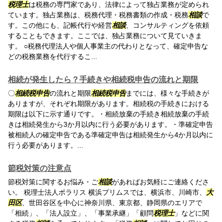
税理士
は税務の専門家であり、法律によって独占業務が定められ
ています。独占業務は、税務代理・税務書類の作成・税務
相談
で
す。この他にも、記帳代行や経営
相談
、コンサルティングを依頼
することもできます。ここでは、独占業務について見ていきま
す。 ○税務代理法人や個人事業主の代わりとなって、確定申告な
どの税務業務を代行するこ...
相続が発生したら？手続きや相続税申告の流れと期限
〇
相続税申告
の流れと期限
相続税申告
までには、様々な手続きが
ありますが、それぞれ期限があります。相続税の手続きにおける
期限は以下に示す通りです。・相続放棄の手続き相続放棄の手続
きは相続発生から3か月以内に行う必要があります。・準確定申告
被相続人の確定申告である準確定申告は相続発生から4か月以内に
行う必要があります。...
節税対策の注意点
節税対策に関するお悩み・ご
相談
があればお気軽にご連絡くださ
い。 税理士法人ポラリス 横浜プリムスでは、横浜市、川崎市、
大
田区
、世田谷区を中心に神奈川県、東京都、静岡県のエリアで
「相続」、「法人設立」、「事業承継」「顧問
税理士
」などに関