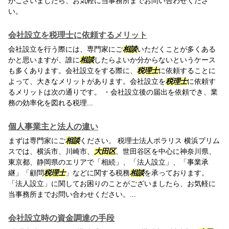
がございましたら、お気軽に当事務所までお問い合わせくださ
い。
会社設立を税理士に依頼するメリット
会社設立を行う際には、専門家にご
相談
いただくことが多くある
かと思いますが、誰に
相談
したらよいか分からないというケース
も多くあります。会社設立をする際に、
税理士
に依頼することに
よって、大きなメリットがあります。会社設立を
税理士
に依頼す
るメリットは次の通りです。 ・会社設立後の届出を依頼でき、業
務の効率化を図れる税理...
個人事業主と法人の違い
まずは専門家にご
相談
ください。 税理士法人ポラリス 横浜プリム
スでは、横浜市、川崎市、
大田区
、世田谷区を中心に神奈川県、
東京都、静岡県のエリアで「相続」、「法人設立」、「事業承
継」「顧問
税理士
」などに関する税務
相談
を承っております。
「法人設立」に関してお困りのことがございましたら、お気軽に
当事務所までお問い合わせください。...
会社設立時の資金調達の手段