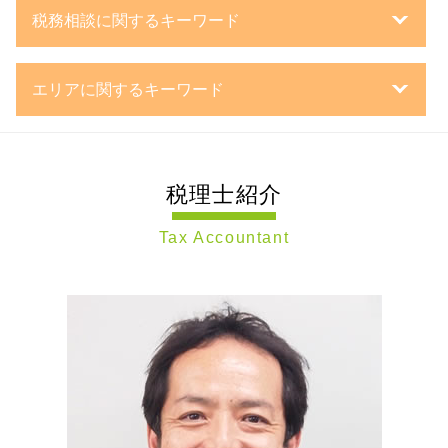
親族外 承継
創業計画書 書き方
小規模宅地等の特例 要件
税務相談に関するキーワード
持株会社 事業承継
会社 資本金
相続税 配偶者控除
親族内 承継
法人 種類
相続 節税
税務相談 企業
事業承継 株価対策
銀行融資 事業計画書
遺言 とは
エリアに関するキーワード
法人 確定申告
会社 分割
合同会社 とは
相続 税率
確定申告 とは
事業承継 引継ぎ 補助金
合同会社 株式発行
相続税 遺留分
相続 川崎市 税理士 相談
中小企業 確定申告
mbo とは
m&a 事業承継
相続税 税務署
税務相談 世田谷区 税理士 相談
決算処理 流れ
事業承継税制 特例措置
事業計画書 書き方
相続税 添付書類
税理士紹介
節税対策 静岡県 税理士 相談
法人 決算処理
企業 再編
法人化 タイミング
相続税 無申告
相続 東京都 税理士 相談
税務顧問契約 税理士
第三者承継
法人成り タイミング
相続 資産
Tax Accountant
遺言書作成 神奈川県 税理士 相談
税務調査対策 企業
子会社 吸収合併 メリット
会社設立 流れ
相続税 連帯納付義務
相続税申告 横浜市 税理士 相談
確定申告 領収書 保管期間
経営 承継 支援
一般財団法人 設立
遺言書 種類
税務相談 大田区 税理士 相談
確定申告 依頼 税理士
事業 継承
法人設立届出書 添付書類
相続税 とは
税務調査 東京都 税理士 相談
税務調査対策 相続
事業承継 株式
合同会社 設立 資本金
相続税 申告漏れ
税務相談 神奈川県 税理士 相談
税理士 決算処理
事業承継 m&a
法人化 税金
相続税申告 神奈川県 税理士 相談
税務相談 税理士
mbo 事業承継
日本政策金融公庫 金利
会社設立 世田谷区 税理士 相談
個人 決算処理
組織 再編
株式会社 日本政策金融公庫
遺言書作成 世田谷区 税理士 相談
税務調査対策 税理士
新設 合併
遺言書作成 静岡県 税理士 相談
決算処理 依頼 税理士
事業承継 相続税