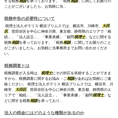
する税務
相談
を承っております。「税務
相談
」に関してお困りの
ことがございましたら、お気軽に当...
税務申告の必要性について
税理士法人ポラリス 横浜プリムスでは、横浜市、川崎市、
大田
区
、世田谷区を中心に神奈川県、東京都、静岡県のエリアで「相
続」、「法人設立」、「事業承継」「顧問
税理士
」などに関する
税務
相談
を承っております。「税務
相談
」に関してお困りのこと
がございましたら、お気軽に当事務所までお問い合わせくださ
い。
税務調査とは
税務調査が入る時は、
税理士
にその対応を依頼することができま
すから、税務調査に関するお悩み・ご
相談
があればお気軽にご連
絡ください。 税理士法人ポラリス 横浜プリムスでは、横浜市、川
崎市、
大田区
、世田谷区を中心に神奈川県、東京都、静岡県のエ
リアで「相続」、「法人設立」、「事業承継」「顧問
税理士
」な
どに関する税務
相談
を承っており...
法人の税金にはどのような種類があるのか