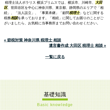
税理士法人ポラリス 横浜プリムスでは、横浜市、川崎市、
大田
区
、世田谷区を中心に神奈川県、東京都、静岡県のエリアで「相
続」、「法人設立」、「事業承継」「顧問
税理士
」などに関する
税務
相談
を承っております。「相続」に関してお困りのことがご
ざいましたら、お気軽に当事務所までお問い合わせください。
« 節税対策 神奈川県 税理士 相談
遺言書作成 大田区 税理士 相談 »
一覧に戻る
基礎知識
Basic knowledge