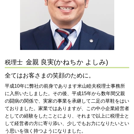
税務相談 静岡県 税理士 相談
個人 確定申告
事業承継 流れ
税務相談 東京都 税理士 相談
決算処理 とは
相続税申告 川崎市 税理士 相談
税務調査 修正申告
遺言書作成 川崎市 税理士 相談
税理士 資金調達決算対策
節税対策 神奈川県 税理士 相談
相続税申告 東京都 税理士 相談
節税対策 大田区 税理士 相談
金親 良実(かねちか よしみ)
税理士
全てはお客さまの笑顔のために。
平成10年に弊社の前身であります米山睦夫税理士事務所
に入所いたしました。その後、平成15年から数年間父親
の闘病の関係で、実家の事業を承継して二足の草鞋をはい
ておりました。家業ではありますが、この中小企業経営者
としての経験をしたことにより、それまで以上に税理士と
して経営者の方に寄り添い、少しでもお力になりたいとい
う思いを強く持つようになりました。