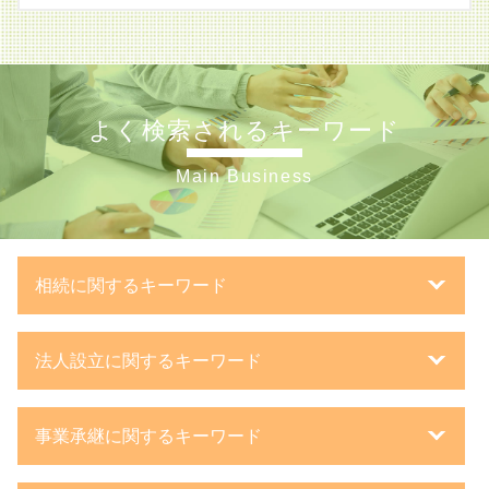
よく検索されるキーワード
Main Business
相続に関するキーワード
生前贈与とは
法人設立に関するキーワード
相続放棄 流れ
相続税 かからない 金額
株主 議決権
自筆 遺言
事業承継に関するキーワード
新規開業 スタートアップ支援資金
相続税 遺産 から 払う
設立登記 申請書
相続税 不動産 計算