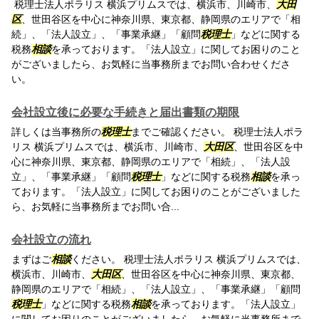
税理士法人ポラリス 横浜プリムスでは、横浜市、川崎市、
大田
区
、世田谷区を中心に神奈川県、東京都、静岡県のエリアで「相
続」、「法人設立」、「事業承継」「顧問
税理士
」などに関する
税務
相談
を承っております。「法人設立」に関してお困りのこと
がございましたら、お気軽に当事務所までお問い合わせくださ
い。
会社設立後に必要な手続きと届出書類の期限
詳しくは当事務所の
税理士
までご確認ください。 税理士法人ポラ
リス 横浜プリムスでは、横浜市、川崎市、
大田区
、世田谷区を中
心に神奈川県、東京都、静岡県のエリアで「相続」、「法人設
立」、「事業承継」「顧問
税理士
」などに関する税務
相談
を承っ
ております。「法人設立」に関してお困りのことがございました
ら、お気軽に当事務所までお問い合...
会社設立の流れ
まずはご
相談
ください。 税理士法人ポラリス 横浜プリムスでは、
横浜市、川崎市、
大田区
、世田谷区を中心に神奈川県、東京都、
静岡県のエリアで「相続」、「法人設立」、「事業承継」「顧問
税理士
」などに関する税務
相談
を承っております。「法人設立」