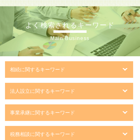
よく検索されるキーワード
Main Business
相続に関するキーワード
路線価 実勢価格 計算
法人設立に関するキーワード
相続 税率
特別寄与料 相続税
会社設立 流れ
相続税 基礎控除 生命保険
事業承継に関するキーワード
m&a 事業承継
遺言書 種類
事業計画書 融資
相続手続き 税理士
会社 分割
法人 種類
夫婦 相続税
税務相談に関するキーワード
経営 承継 支援
事業計画書 書き方
相続 資産