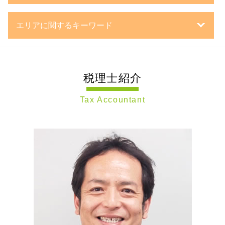
企業 再編
事業計画書 とは
相続税 税務署
税務相談 中小企業
持株会社 事業承継
企業 の 資金調達
相続 確定申告
エリアに関するキーワード
税務相談 企業
事業承継 引継ぎ 補助金
法人化 とは
相続税 申告書 書き方
決算処理 依頼 税理士
事業 継承
日本政策金融公庫
自筆 遺言
税務調査 世田谷区 税理士 相談
税務相談
mbo とは
合同会社 とは
相続 遺言書
節税対策 神奈川県 税理士 相談
税務顧問契約 法人
mbo 事業承継
法人成り タイミング
相続税 修正申告
税理士紹介
相続税申告 神奈川県 税理士 相談
法人 確定申告
事業承継 流れ
株式会社 設立
相続 節税
相続税申告 東京都 税理士 相談
税務調査対策 企業
親族内 承継
株式会社 資本金
路線価 計算方法
Tax Accountant
税務調査 横浜市 税理士 相談
税務相談 源泉徴収
事業承継税制 特例措置
合同会社 設立 資本金
準確定申告 とは
税務相談 神奈川県 税理士 相談
確定申告 領収書 保管期間
事業承継 m&a
設立登記 申請書
換価分割 相続税
相続税申告 川崎市 税理士 相談
税務顧問契約 中小企業
組織 再編
新規開業 スタートアップ支援資金
死亡保険金 相続税
相続税申告 静岡県 税理士 相談
法人 決算処理
事業承継 株式
日本政策金融公庫 金利
相続税 遺留分
税務相談 東京都 税理士 相談
税務相談 個人
事業承継 株価対策
合同会社 議決権
税務相談 川崎市 税理士 相談
税務調査 修正申告
子会社 吸収合併 メリット
株主 議決権
遺言書作成 神奈川県 税理士 相談
個人 確定申告
第三者承継
事業計画書 審査
相続税申告 世田谷区 税理士 相談
中小企業 確定申告
新設 合併
遺言書作成 川崎市 税理士 相談
税務調査対策 中小企業
親族外 承継
相続 静岡県 税理士 相談
税務調査対策 法人
事業承継 相続税
節税対策 東京都 税理士 相談
税務相談 法人