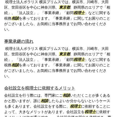
税理士法人ポラリス 横浜プリムスでは、横浜市、川崎市、大田
区、世田谷区を中心に神奈川県、
東京都
、静岡県のエリアで「相
続」、「法人設立」、「事業承継」「顧問
税理士
」などに関する
税務
相談
を承っております。「事業承継」に関してお困りのこと
がございましたら、お気軽に当事務所までお問い合わせくださ
い。
事業承継の流れ
税理士法人ポラリス 横浜プリムスでは、横浜市、川崎市、大田
区、世田谷区を中心に神奈川県、
東京都
、静岡県のエリアで「相
続」、「法人設立」、「事業承継」「顧問
税理士
」などに関する
税務
相談
を承っております。「事業承継」に関してお困りのこと
がございましたら、お気軽に当事務所までお問い合わせくださ
い。
会社設立を税理士に依頼するメリット
会社設立を行う際には、専門家にご
相談
いただくことが多くある
かと思いますが、誰に
相談
したらよいか分からないというケース
も多くあります。会社設立をする際に、
税理士
に依頼することに
よって、大きなメリットがあります。会社設立を
税理士
に依頼す