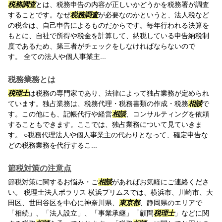
税務調査
とは、税務申告の内容が正しいかどうかを税務署が調査
することです。なぜ
税務調査
が必要なのかというと、法人税など
の税金は、自己申告によるものだからです。毎年行われる決算を
もとに、自社で所得や税金を計算して、納税している申告納税制
度であるため、第三者がチェックをしなければならないので
す。 全ての法人や個人事業主...
税務業務とは
税理士
は税務の専門家であり、法律によって独占業務が定められ
ています。独占業務は、税務代理・税務書類の作成・税務
相談
で
す。この他にも、記帳代行や経営
相談
、コンサルティングを依頼
することもできます。ここでは、独占業務について見ていきま
す。 ○税務代理法人や個人事業主の代わりとなって、確定申告な
どの税務業務を代行するこ...
節税対策の注意点
節税対策に関するお悩み・ご
相談
があればお気軽にご連絡くださ
い。 税理士法人ポラリス 横浜プリムスでは、横浜市、川崎市、大
田区、世田谷区を中心に神奈川県、
東京都
、静岡県のエリアで
「相続」、「法人設立」、「事業承継」「顧問
税理士
」などに関