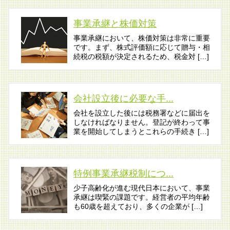
事業承継と株価対策
事業承継において、株価対策は非常に重要
です。まず、株式評価額に応じて贈与・相
続税の税額が決定されるため、税金対 […]
会社設立後に必要な手...
会社を設立した後には税務署などに届出を
しなければなりません。登記が終わって事
業を開始してしまうとこれらの手続き […]
特例事業承継税制につ...
少子高齢化が進む現代日本において、事業
承継は喫緊の課題です。経営者の平均年齢
も60歳を超えており、多くの企業が […]