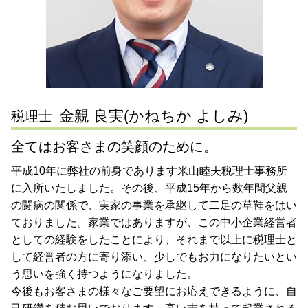
節税対策 川崎市 税理士 相談
税務相談 税理士
税務調査 東京都 税理士 相談
税務顧問契約 税理士
税務調査 大田区 税理士 相談
会社設立 東京都 税理士 相談
会社設立 横浜市 税理士 相談
金親 良実(かねちか よしみ)
税理士
全てはお客さまの笑顔のために。
平成10年に弊社の前身であります米山睦夫税理士事務所
に入所いたしました。その後、平成15年から数年間父親
の闘病の関係で、実家の事業を承継して二足の草鞋をはい
ておりました。家業ではありますが、この中小企業経営者
としての経験をしたことにより、それまで以上に税理士と
して経営者の方に寄り添い、少しでもお力になりたいとい
う思いを強く持つようになりました。
今後もお客さまの様々なご要望にお応えできるように、自