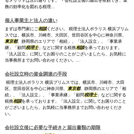
るメリットは次の通りです。 ・会社設立後の届出を依頼でき、業
務の効率化を図れる税理...
個人事業主と法人の違い
まずは専門家にご
相談
ください。 税理士法人ポラリス 横浜プリム
スでは、横浜市、川崎市、大田区、世田谷区を中心に神奈川県、
東京都
、静岡県のエリアで「相続」、「法人設立」、「事業承
継」「顧問
税理士
」などに関する税務
相談
を承っております。
「法人設立」に関してお困りのことがございましたら、お気軽に
当事務所までお問い合わせください。...
会社設立時の資金調達の手段
税理士法人ポラリス 横浜プリムスでは、横浜市、川崎市、大田
区、世田谷区を中心に神奈川県、
東京都
、静岡県のエリアで「相
続」、「法人設立」、「事業承継」「顧問
税理士
」などに関する
税務
相談
を承っております。「法人設立」に関してお困りのこと
がございましたら、お気軽に当事務所までお問い合わせくださ
い。
会社設立後に必要な手続きと届出書類の期限