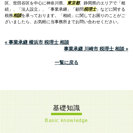
区、世田谷区を中心に神奈川県、
東京都
、静岡県のエリアで「相
続」、「法人設立」、「事業承継」「顧問
税理士
」などに関する
税務
相談
を承っております。「相続」に関してお困りのことがご
ざいましたら、お気軽に当事務所までお問い合わせください。
« 事業承継 横浜市 税理士 相談
事業承継 川崎市 税理士 相談 »
一覧に戻る
基礎知識
Basic knowledge