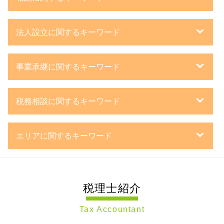
特別寄与料 相続税
法人設立に関するキーワード
相続税 節税
相続 確定申告
設立登記 申請書
相続 節税
事業承継に関するキーワード
事業計画書 審査
遺言書 検認
法人化 とは
相続税 とは
子会社 吸収合併 メリット
一般財団法人 設立
遺言書 書き方
税務相談に関するキーワード
mbo 事業承継
新規開業 スタートアップ支援資金
株式 生前贈与
事業承継 株式
日本政策金融公庫
相続税 修正申告
中小企業 決算処理
新設 合併
株式会社 資本金
相続税 連帯納付義務
エリアに関するキーワード
確定申告 依頼 税理士
事業承継 相続税
株主 議決権
相続税 税務署
税務顧問契約 法人
事業承継 m&a
事業計画書 融資
相続税 無申告
税務調査 川崎市 税理士 相談
税務調査対策 税理士
親族内 承継
企業 の 資金調達
準確定申告 とは
相続税申告 横浜市 税理士 相談
防衛特別法人税 いつから
事業承継 株価対策
会社 資本金
遺贈 税金
税理士紹介
税務調査 神奈川県 税理士 相談
中小企業 確定申告
親族外 承継
合同会社 議決権
相続税 申告しない
遺言書作成 川崎市 税理士 相談
確定申告 依頼
持株会社 事業承継
法人 種類
相続 税率
Tax Accountant
遺言書作成 東京都 税理士 相談
法人 確定申告
企業 再編
日本政策金融公庫 金利
相続 資産
会社設立 神奈川県 税理士 相談