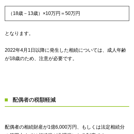
（
18
歳－
13
歳）×
10
万円＝
50
万円
となります。
2022年
4
月
1
日以降に発生した相続については、成人年齢
が
18
歳のため、注意が必要です。
配偶者の税額軽減
配偶者の相続財産が
1
億
6,000
万円、もしくは法定相続分