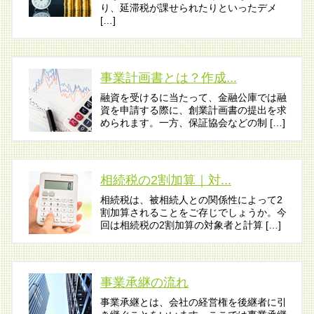
り、延滞税が課せられたりといったデメ
[…]
事業計画書とは？作成...
融資を受けるに当たって、金融公庫では融
資を申請する際に、創業計画書の提出を求
められます。一方、保証協会などの制 […]
相続税の2割加算｜対...
相続税は、被相続人との関係性によって2
割加算されることをご存じでしょうか。今
回は相続税の2割加算の対象者と計算 […]
事業承継の流れ
事業承継とは、会社の経営権を後継者に引