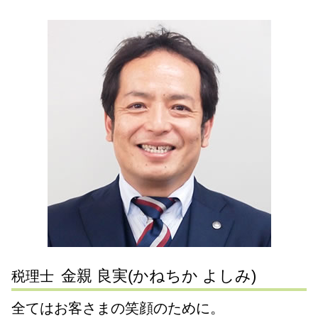
税務調査対策 企業
会社 分割
事業計画書 書き方
相続 固定資産税
会社設立 川崎市 税理士 相談
税務調査 時期
経営 承継 支援
合同会社 設立 資本金
相続 遺言書
相続 川崎市 税理士 相談
決算処理 依頼
事業承継 流れ
法人設立届出書 添付書類
相続 流れ
相続税申告 東京都 税理士 相談
税務調査 法人
事業 継承
会社設立 費用
税務相談 東京都 税理士 相談
企業 決算処理
mbo とは
個人事業主 法人化
相続 大田区 税理士 相談
税務相談 範囲
第三者承継
定款 変更 登記
相続税申告 神奈川県 税理士 相談
税務調査対策 相談
事業承継 引継ぎ 補助金
節税対策 神奈川県 税理士 相談
税務調査対策 法人
組織 再編
相続税申告 静岡県 税理士 相談
税務顧問契約 中小企業
事業承継税制 特例措置
遺言書作成 神奈川県 税理士 相談
税務調査対策 中小企業
相続 世田谷区 税理士 相談
税務 青色申告
相続税申告 大田区 税理士 相談
税務顧問契約 税理士
税務調査 世田谷区 税理士 相談
税務相談 世田谷区 税理士 相談
節税対策 大田区 税理士 相談
金親 良実(かねちか よしみ)
税理士
全てはお客さまの笑顔のために。